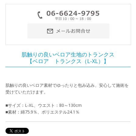
肌触りの良いベロア生地のトランクス
【ベロア トランクス（L-XL）】
肌触りの良いベロア素材でゆったりと包み込み、安心して施術を
受けていただけます。
■サイズ：L-XL、ウエスト：80～130cm
■素材：綿75.9％、ポリエステル24.1％