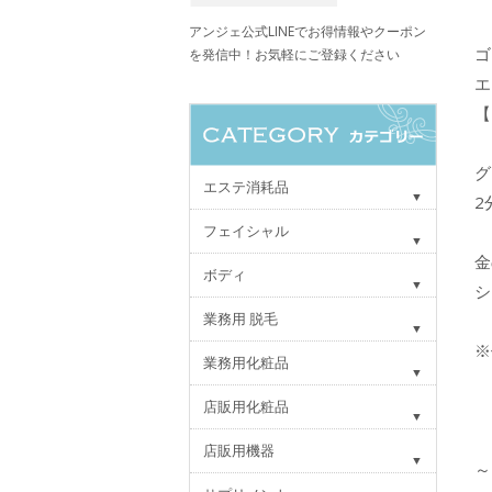
アンジェ公式LINEでお得情報やクーポン
ゴ
を発信中！お気軽にご登録ください
エ
【
グ
エステ消耗品
2
フェイシャル
金
ボディ
シ
業務用 脱毛
※
業務用化粧品
店販用化粧品
店販用機器
～