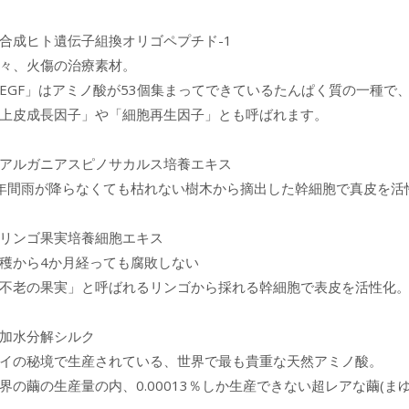
合成ヒト遺伝子組換オリゴペプチド-1
々、火傷の治療素材。
EGF」はアミノ酸が53個集まってできているたんぱく質の一種で
上皮成長因子」や「細胞再生因子」とも呼ばれます。
アルガニアスピノサカルス培養エキス
年間雨が降らなくても枯れない樹木から摘出した幹細胞で真皮を活
リンゴ果実培養細胞エキス
穫から4か月経っても腐敗しない
不老の果実」と呼ばれるリンゴから採れる幹細胞で表皮を活性化
加水分解シルク
イの秘境で生産されている、世界で最も貴重な天然アミノ酸。
界の繭の生産量の内、0.00013％しか生産できない超レアな繭(ま