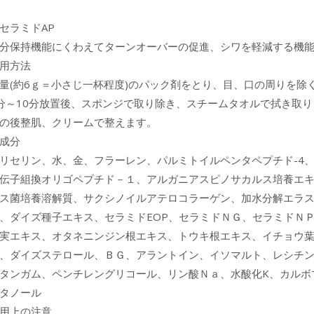
セラミドAP
分保持機能にくわえてターンオーバーの促進、シワを軽減する機
用方法
量(約6ｇ＝小さじ一杯程度)のパック剤をとり、目、口の周りを除
分～10分放置後、スポンジで取り除き、スチームタオルで拭き取り
の後整肌、クリームで整えます。
成分
リセリン、水、金、フラーレン、パルミトイルペンタペプチド-4
伝子組換オリゴペプチド－１、アルガニアスピノサカルス培養エ
ス菌培養溶解質、サクシノイルアテロコラーゲン、加水分解エラス
、ダイズ種子エキス、セラミドEOP、セラミドＮＧ、セラミドＮ
実エキス、オタネニンジン根エキス、トウキ根エキス、イチョウ
、ダイズステロール、ＢＧ、アラントイン、イソマルト、レシチ
タンガム、ペンチレングリコール、リン酸Ｎａ、水酸化K、カルボ
タノール
用上の注意