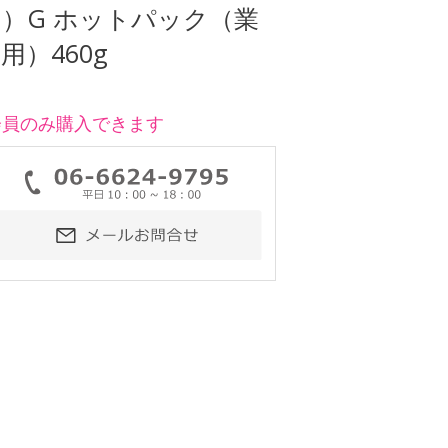
）G ホットパック（業
用）460g
会員のみ購入できます