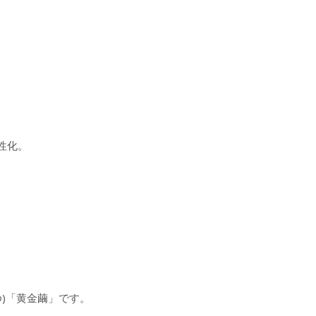
、
性化。
。
ゆ)「黄金繭」です。