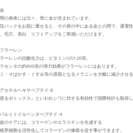
金
間の身体には元々、骨に金が含まれています。
箔パックをお肌に乗せると、その骨の中にある金との間で、通電
、毛穴、美白、リフトアップをご実感いただけます。
フラーレン
ラーレンの抗酸化力は、ビタミンCの120倍。
ラセンタの約600倍の弾力効果がフラーレンにはあります。
ミ・そばかす・くすみ等の原因となるメラニンを大幅に減少させ
アセチルヘキサペプチド-8
塗るボトックス』といわれシワに対する有効性で国際特許も取得
パルミトイルペンタペプチド-4
皮のケアには、コラーゲンやエラスチンを生成する
維芽細胞を活性化してコラーゲンの修復を促す事ができます。