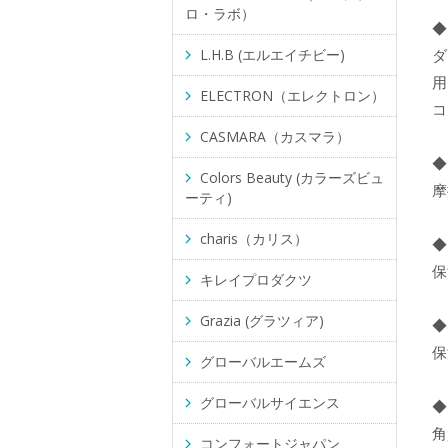
ロ・ラボ）
◆
L.H.B (エルエイチビー)
ダ
用
ELECTRON（エレクトロン）
コ
CASMARA（カスマラ）
◆
Colors Beauty (カラーズビュ
摩
ーティ)
charis（カリス）
◆
保
キレイプロダクツ
Grazia (グラツィア)
◆
保
グローバルエームズ
グローバルサイエンス
◆
角
コンフォートジャパン