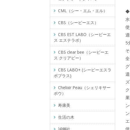
CML（シー・エム・エル）
◆
水
CBS（シービーエス）
使
CBS EST LABO（シービーエ
適
ス エステラボ）
5
そ
CBS clear bee（シービーエ
ス クリアビー）
全
グ
CBS LABO+ (シービーエスラ
遺
ボプラス)
ズ
Chelixir Peau（シェリキサー
ク
ポウ）
果
寿康美
ン
ン
生活の木
エ
使
誠鋼社