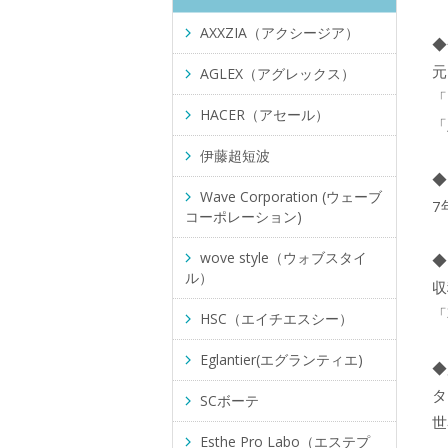
AXXZIA（アクシージア）
◆
元
AGLEX（アグレックス）
「
HACER（アセール）
「
伊藤超短波
◆
Wave Corporation (ウェーブ
7
コーポレーション)
wove style（ウォブスタイ
◆
ル）
収
「
HSC（エイチエスシー）
Eglantier(エグランティエ)
◆
タ
SCボーテ
世
Esthe Pro Labo（エステプ