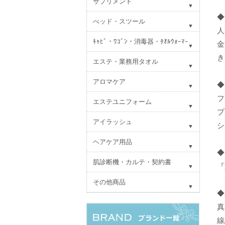
サプリメント
◆
べッド・スツール
人
ｷｬﾋﾞ・ﾜｺﾞﾝ・消毒器・ﾀｵﾙｳｫｰﾏｰ
金
き
エステ・業務用タオル
アロマケア
◆
フ
エステユニフォーム
プ
アイラッシュ
シ
ヘアケア用品
◆
肌診断機・カルテ・契約書
『
その他商品
◆
真
線