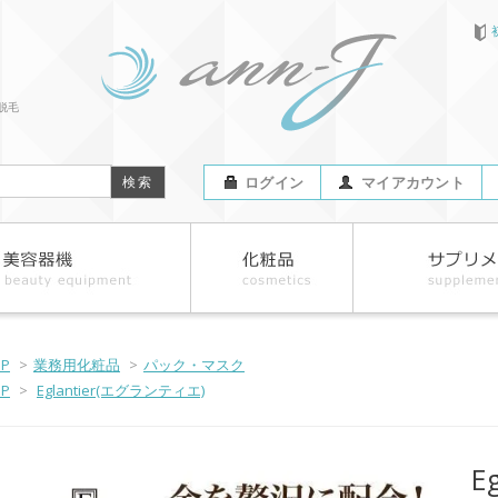
脱毛
ログイン
マイアカウント
OP
>
業務用化粧品
>
パック・マスク
OP
>
Eglantier(エグランティエ)
E