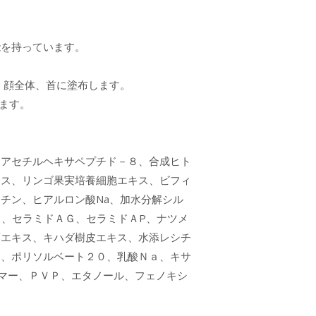
能を持っています。
く顔全体、首に塗布します。
ます。
、アセチルヘキサペプチド－８、合成ヒト
キス、リンゴ果実培養細胞エキス、ビフィ
チン、ヒアルロン酸Na、加水分解シル
Ｐ、セラミドＡＧ、セラミドＡP、ナツメ
葉エキス、キハダ樹皮エキス、水添レシチ
ン、ポリソルベート２０、乳酸Ｎａ、キサ
マー、ＰＶＰ、エタノール、フェノキシ