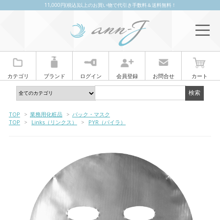
11,000円(税込)以上のお買い物で代引き手数料＆送料無料！
カテゴリ
ブランド
ログイン
会員登録
お問合せ
カート
TOP
>
業務用化粧品
>
パック・マスク
TOP
>
Links（リンクス）
>
PYR（パイラ）