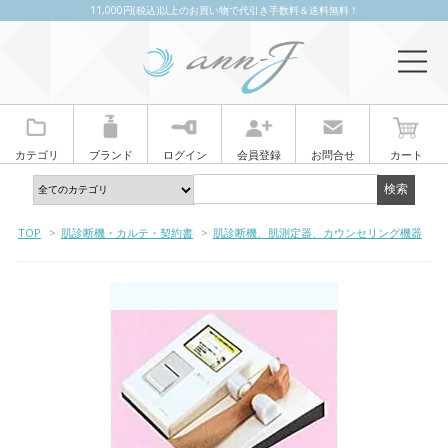
11,000円(税込)以上のお買い物で代引き手数料＆送料無料！
カテゴリ
ブランド
ログイン
会員登録
お問合せ
カート
TOP
>
肌診断機・カルテ・契約書
>
肌診断機、肌測定器、カウンセリング機器