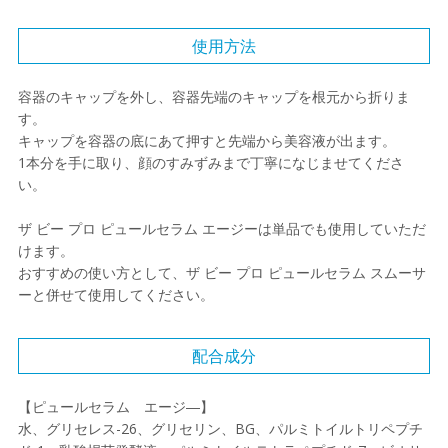
使用方法
容器のキャップを外し、容器先端のキャップを根元から折りま
す。
キャップを容器の底にあて押すと先端から美容液が出ます。
1本分を手に取り、顔のすみずみまで丁寧になじませてくださ
い。
ザ ビー プロ ピュールセラム エージーは単品でも使用していただ
けます。
おすすめの使い方として、ザ ビー プロ ピュールセラム スムーサ
ーと併せて使用してください。
配合成分
【ピュールセラム エージ―】
水、グリセレス-26、グリセリン、BG、パルミトイルトリペプチ