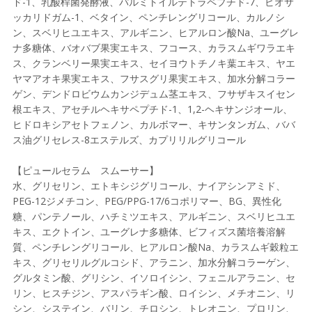
ド-1、乳酸桿菌発酵液、パルミトイルテトラペプチド-7、ビオサ
ッカリドガム-1、ベタイン、ペンチレングリコール、カルノシ
ン、スベリヒユエキス、アルギニン、ヒアルロン酸Na、ユーグレ
ナ多糖体、バオバブ果実エキス、フコース、カラスムギワラエキ
ス、クランベリー果実エキス、セイヨウトチノキ葉エキス、ヤエ
ヤマアオキ果実エキス、フサスグリ果実エキス、加水分解コラー
ゲン、デンドロビウムカンジデュム茎エキス、フサザキスイセン
根エキス、アセチルヘキサペプチド-1、1,2-ヘキサンジオール、
ヒドロキシアセトフェノン、カルボマー、キサンタンガム、ババ
ス油グリセレス-8エステルズ、カプリリルグリコール
【ピュールセラム スムーサー】
水、グリセリン、エトキシジグリコール、ナイアシンアミド、
PEG-12ジメチコン、PEG/PPG-17/6コポリマー、BG、異性化
糖、パンテノール、ハチミツエキス、アルギニン、スベリヒユエ
キス、エクトイン、ユーグレナ多糖体、ビフィズス菌培養溶解
質、ペンチレングリコール、ヒアルロン酸Na、カラスムギ穀粒エ
キス、グリセリルグルコシド、アラニン、加水分解コラーゲン、
グルタミン酸、グリシン、イソロイシン、フェニルアラニン、セ
リン、ヒスチジン、アスパラギン酸、ロイシン、メチオニン、リ
シン、システイン、バリン、チロシン、トレオニン、プロリン、