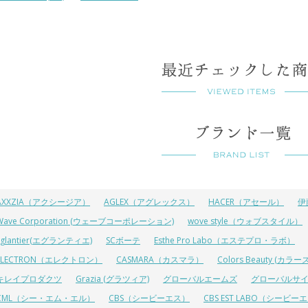
AXXZIA（アクシージア）
AGLEX（アグレックス）
HACER（アセール）
伊
Wave Corporation (ウェーブコーポレーション)
wove style（ウォブスタイル）
Eglantier(エグランティエ)
SCボーテ
Esthe Pro Labo（エステプロ・ラボ）
ELECTRON（エレクトロン）
CASMARA（カスマラ）
Colors Beauty (カ
キレイプロダクツ
Grazia (グラツィア)
グローバルエームズ
グローバルサ
CML（シー・エム・エル）
CBS（シービーエス）
CBS EST LABO（シービ