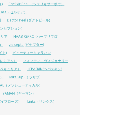
ス)
Chelixir Peau（シェリキサーポウ）
lCare（セルケア）
川
Dactor Peel (ダクトピール)
ーコンセプション）
オリア
HAAB REPRO (ハーブリプロ)
ス）
vie septa (ビセプター)
イト)
ビューティーキャラバン
ルプレミアム）
フィフティ・ヴィジョナリー
A（ペキュリア）
HEPASKIN(ヘパスキン)
イ）
Mira Sup (ミラサプ)
TICAL（メソシューティカル）
YAMAN（ヤーマン）
 (リバイブローズ）
Links（リンクス）