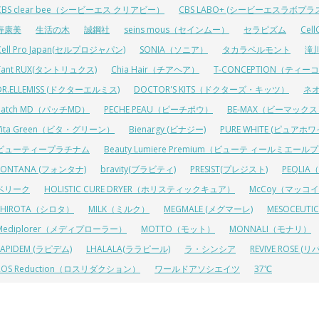
CBS clear bee（シービーエス クリアビー）
CBS LABO+ (シービーエスラボプラ
寿康美
生活の木
誠鋼社
seins mous（セインムー）
セラピズム
Cel
Cell Pro Japan(セルプロジャパン)
SONIA（ソニア）
タカラベルモント
滝
Tant RUX(タントリュクス)
Chia Hair（チアヘア）
T-CONCEPTION（ティ
DR.ELLEMISS (ドクターエルミス)
DOCTOR'S KITS（ドクターズ・キッツ）
ネ
Patch MD（パッチMD）
PECHE PEAU（ピーチポウ）
BE-MAX（ビーマック
Vita Green（ビタ・グリーン）
Bienargy (ビナジー)
PURE WHITE (ピュアホワ
ビューティープラチナム
Beauty Lumiere Premium（ビューテ ィールミエー
FONTANA (フォンタナ)
bravity(ブラビティ)
PRESIST(プレジスト)
PEQLI
ベリーク
HOLISTIC CURE DRYER（ホリスティックキュア）
McCoy（マッコ
SHIROTA（シロタ）
MILK（ミルク）
MEGMALE (メグマーレ)
MESOCEU
Mediplorer（メディプローラー）
MOTTO（モット）
MONNALI（モナリ）
LAPIDEM (ラピデム)
LHALALA(ララピール)
ラ・シンシア
REVIVE ROSE
ROS Reduction（ロスリダクション）
ワールドアソシエイツ
37℃