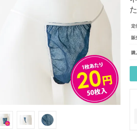
た
定
販
購