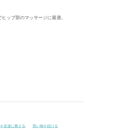
でヒップ部のマッサージに最適。
を友達に教える
買い物を続ける