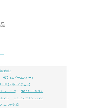
藤超短波
HSC（エイチエスシー）
L.H.B (エルエイチビー)
ラーズビューティ)
charis（カリス）
イエンス
コンフォートジャパン
ーエス エステラボ）