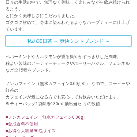
日々の生活の中で、無理なく美味しく楽しみながら飲み続けられ
るよう、
とにかく美味しさにこだわりました。
ゴクゴク飲めて、身体に染みわたるようなハーブティーに仕上げ
ています。
私の30日茶 ～ 爽快ミントブレンド ～
ペパーミントやカルダモンが香る爽やかすっきりした風味。
程よい苦味のアーティーチョークやホーリーバジル、フェンネル
など全15種をブレンド。
ノンカフェイン（無水カフェイン0.00g ※） なので、コーヒーや
紅茶の
カフェインが気になる方でも安心してお飲みいただけます。
※ティーバッグ1袋熱湯180mL抽出当た りの数値
■ノンカフェイン（無水カフェイン0.00g）
■合成香料不使用
■お得な大容量90包サイズ