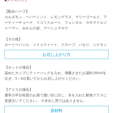
■ティーバッグ
【配合ハーブ】
カルダモン、ペパーミント、レモングラス、マリーゴールド、ア
ーティーチョーク、リコリスルート、フェンネル、カモマイルジ
ャーマン、みかんの皮、マーシュマロウ
【その他】
ホーリーバジル、メドゥスイート、クローブ、パセリ、シナモン
お召し上がり方
【ホットの場合】
温めたカップにティーバッグを入れ、沸騰させたお湯約180mlを
注ぎ、5～6分置いてからお召し上がりください。
【アイスの場合】
通常の半分程度のお湯で濃い目に出し、氷を入れた耐熱グラスに
直接注いでください。 ※水出し用ではありません。
原材料