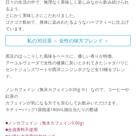
日々の生活の中で、無理なく美味しく楽しみながら飲み続けられ
るよう、
とにかく美味しさにこだわりました。
ゴクゴク飲めて、身体に染みわたるようなハーブティーに仕上げ
ています。
私の30日茶 ～ 女性の味方ブレンド ～
黒豆のほっこりした風味をベースに、優しい香りが特徴。
アーユルヴェーダで女性の健康に良いとされてきたシャタバリに
セントジョンズワートや西洋ニンジンボクなど全13種をブレン
ド。
ノンカフェイン（無水カフェイン0.00g ※） なので、コーヒーや
紅茶の
カフェインが気になる方でも安心してお飲みいただけます。
※ティーバッグ1袋熱湯180mL抽出当たりの数値
■ノンカフェイン（無水カフェイン0.00g）
■合成香料不使用