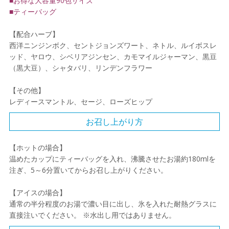
■お得な大容量90包サイズ
■ティーバッグ
【配合ハーブ】
西洋ニンジンボク、セントジョンズワート、ネトル、ルイボスレ
ッド、ヤロウ、シベリアジンセン、カモマイルジャーマン、黒豆
（黒大豆）、シャタバリ、リンデンフラワー
【その他】
レディースマントル、セージ、ローズヒップ
お召し上がり方
【ホットの場合】
温めたカップにティーバッグを入れ、沸騰させたお湯約180mlを
注ぎ、5～6分置いてからお召し上がりください。
【アイスの場合】
通常の半分程度のお湯で濃い目に出し、氷を入れた耐熱グラスに
直接注いでください。 ※水出し用ではありません。