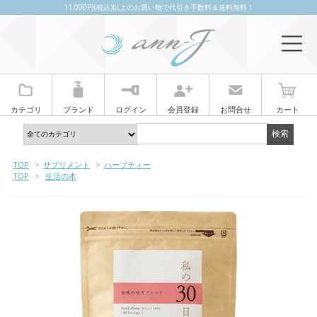
11,000円(税込)以上のお買い物で代引き手数料＆送料無料！
カテゴリ
ブランド
ログイン
会員登録
お問合せ
カート
TOP
>
サプリメント
>
ハーブティー
TOP
>
生活の木