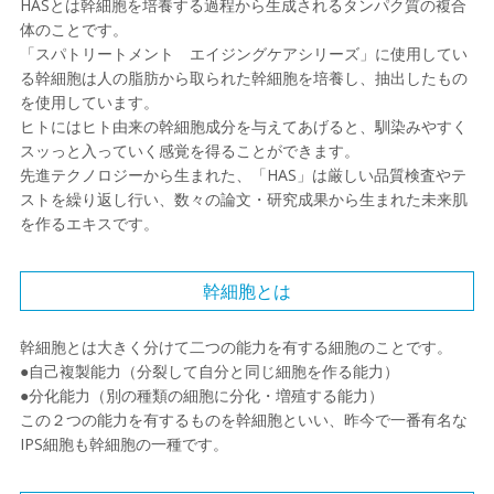
HASとは幹細胞を培養する過程から生成されるタンパク質の複合
体のことです。
「スパトリートメント エイジングケアシリーズ」に使用してい
る幹細胞は人の脂肪から取られた幹細胞を培養し、抽出したもの
を使用しています。
ヒトにはヒト由来の幹細胞成分を与えてあげると、馴染みやすく
スッっと入っていく感覚を得ることができます。
先進テクノロジーから生まれた、「HAS」は厳しい品質検査やテ
ストを繰り返し行い、数々の論文・研究成果から生まれた未来肌
を作るエキスです。
幹細胞とは
幹細胞とは大きく分けて二つの能力を有する細胞のことです。
●自己複製能力（分裂して自分と同じ細胞を作る能力）
●分化能力（別の種類の細胞に分化・増殖する能力）
この２つの能力を有するものを幹細胞といい、昨今で一番有名な
IPS細胞も幹細胞の一種です。