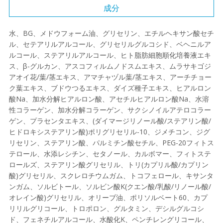
成分
水、BG、メドウフォーム油、グリセリン、エチルヘキサン酸セチ
ル、セテアリルアルコール、グリセリルグルコシド、ベヘニルア
ルコール、ステアリルアルコール、ヒト脂肪細胞順化培養液エキ
ス、β-グルカン、アスコフィルムノドスムエキス、ムラサキゴジ
アオイ花/葉/茎エキス、アマチャヅル葉/茎エキス、アーチチョー
ク葉エキス、ブドウつるエキス、ダイズ種子エキス、ヒアルロン
酸Na、加水分解ヒアルロン酸、アセチルヒアルロン酸Na、水溶
性コラーゲン、加水分解コラーゲン、サクシノイルアテロコラー
ゲン、プラセンタエキス、(ダイマージリノール酸/ステアリン酸/
ヒドロキシステアリン酸)ポリグリセリル-10、ジメチコン、ジグ
リセリン、ステアリン酸、パルミチン酸セチル、PEG-20フィトス
テロール、水添レシチン、セタノール、カルボマー、フィトステ
ロールズ、ステアリン酸グリセリル、トリ(カプリル酸/カプリン
酸)グリセリル、スクレロチウムガム、トコフェロール、キサンタ
ンガム、ソルビトール、ソルビン酸K(クエン酸/乳酸/リノール酸/
オレイン酸)グリセリル、オリーブ油、ポリソルベート60、カプ
リリルグリコール、トロポロン、グルタミン、デシルグルコシ
ド、フェネチルアルコール、水酸化K、ペンチレングリコール、