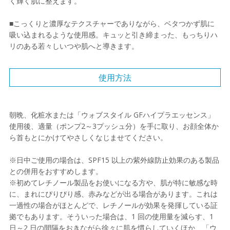
く輝く肌に整えます。
■こっくりと濃厚なテクスチャーでありながら、ベタつかず肌に
吸い込まれるような使用感。キュッと引き締まった、もっちりハ
リのある若々しいつや肌へと導きます。
使用方法
朝晩、化粧水または「ウォブスタイル GFハイプラエッセンス」
使用後、適量（ポンプ2～3プッシュ分）を手に取り、お顔全体か
ら首もとにかけてやさしくなじませてください。
※日中ご使用の場合は、SPF15 以上の紫外線防止効果のある製品
との併用をおすすめします。
※初めてレチノール製品をお使いになる方や、肌が特に敏感な時
に、まれにぴりぴり感、赤みなどが出る場合があります。これは
一過性の場合がほとんどで、レチノールが効果を発揮している証
拠でもあります。そういった場合は、1 回の使用量を減らす、1
日～2 日の間隔をおきながら徐々に肌を慣らしていくほか、「ウ