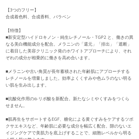
【3つのフリー】
合成着色料、合成香料、パラベン
【特徴】
■新安定型ハイドロキノン・純生レチノール・TGP2 と、働きの異
なる美白機能成分を配合。メラニンの「還元」「排出」「遮断」
に着目した美容クリニック発のホワイトアプローチにより、それ
ぞれの成分が相乗的に働きを高め合います。
■メラニンや古い角質が長年蓄積された年齢肌にアプローチする
レチノールを増量しました。効率よくくすみや色ムラのない明る
い肌を生み出します。
■抗酸化作用のα-リポ酸を新配合。新たなシミやくすみをつくら
せません。
■肌再生をサポートするEGF、糖化による黄ぐすみをケアするツボ
クサエキスなど、年齢肌に必要な成分を幅広く配合。隙のないエ
イジングケアで美肌力を底上げすることで、細胞レベルから明る