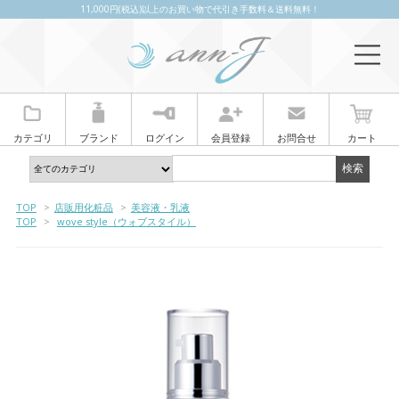
11,000円(税込)以上のお買い物で代引き手数料＆送料無料！
カテゴリ
ブランド
ログイン
会員登録
お問合せ
カート
TOP
>
店販用化粧品
>
美容液・乳液
TOP
>
wove style（ウォブスタイル）