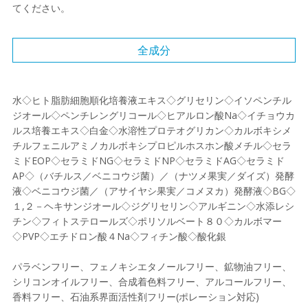
てください。
全成分
水◇ヒト脂肪細胞順化培養液エキス◇グリセリン◇イソペンチル
ジオール◇ペンチレングリコール◇ヒアルロン酸Na◇イチョウカ
ルス培養エキス◇白金◇水溶性プロテオグリカン◇カルボキシメ
チルフェニルアミノカルボキシプロピルホスホン酸メチル◇セラ
ミドEOP◇セラミドNG◇セラミドNP◇セラミドAG◇セラミド
AP◇（バチルス／ベニコウジ菌）／（ナツメ果実／ダイズ）発酵
液◇ベニコウジ菌／（アサイヤシ果実／コメヌカ）発酵液◇BG◇
１,２－ヘキサンジオール◇ジグリセリン◇アルギニン◇水添レシ
チン◇フィトステロールズ◇ポリソルベート８０◇カルボマー
◇PVP◇エチドロン酸４Na◇フィチン酸◇酸化銀
パラベンフリー、フェノキシエタノールフリー、鉱物油フリー、
シリコンオイルフリー、合成着色料フリー、アルコールフリー、
香料フリー、石油系界面活性剤フリー(ポレーション対応)