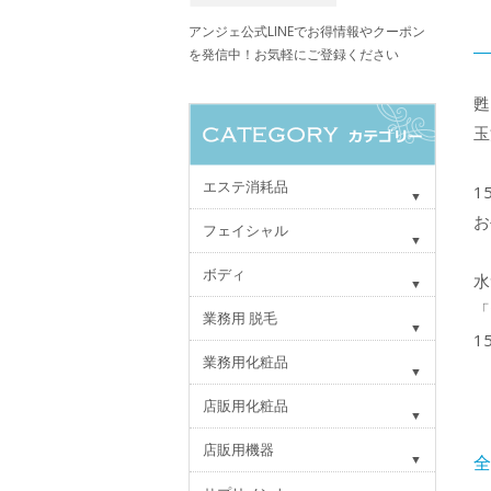
アンジェ公式LINEでお得情報やクーポン
を発信中！お気軽にご登録ください
甦
玉
エステ消耗品
1
お
フェイシャル
ボディ
水
「
業務用 脱毛
1
業務用化粧品
店販用化粧品
店販用機器