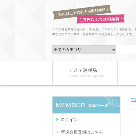
エステ美容商材の仕入れ・卸 販売。エステサロン様向けに、
機などのエステ商材・美容商材の卸 販売を行っております。
T
ログイン
新規会員登録はこちら