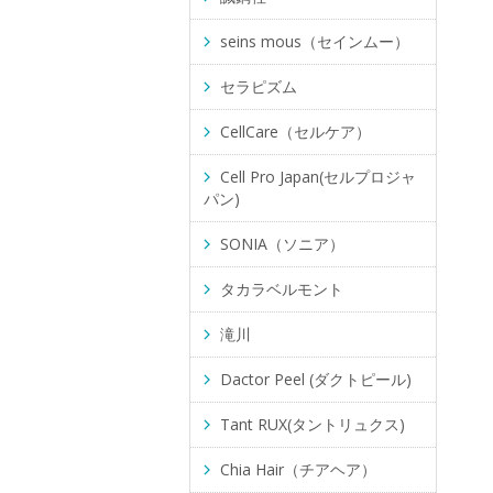
seins mous（セインムー）
セラピズム
CellCare（セルケア）
Cell Pro Japan(セルプロジャ
パン)
SONIA（ソニア）
タカラベルモント
滝川
Dactor Peel (ダクトピール)
Tant RUX(タントリュクス)
Chia Hair（チアヘア）