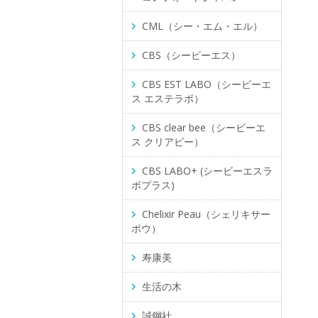
CML（シー・エム・エル）
CBS（シービーエス）
CBS EST LABO（シービーエ
ス エステラボ）
CBS clear bee（シービーエ
ス クリアビー）
CBS LABO+ (シービーエスラ
ボプラス)
Chelixir Peau（シェリキサー
ポウ）
寿康美
生活の木
誠鋼社