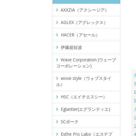
AXXZIA（アクシージア）
AGLEX（アグレックス）
HACER（アセール）
伊藤超短波
Wave Corporation (ウェーブ
コーポレーション)
wove style（ウォブスタイ
ル）
HSC（エイチエスシー）
Eglantier(エグランティエ)
SCボーテ
Esthe Pro Labo（エステプ