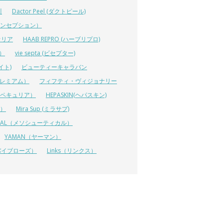
川
Dactor Peel (ダクトピール)
ーコンセプション）
オリア
HAAB REPRO (ハーブリプロ)
ス）
vie septa (ビセプター)
イト)
ビューティーキャラバン
ルプレミアム）
フィフティ・ヴィジョナリー
A（ペキュリア）
HEPASKIN(ヘパスキン)
イ）
Mira Sup (ミラサプ)
TICAL（メソシューティカル）
YAMAN（ヤーマン）
 (リバイブローズ）
Links（リンクス）