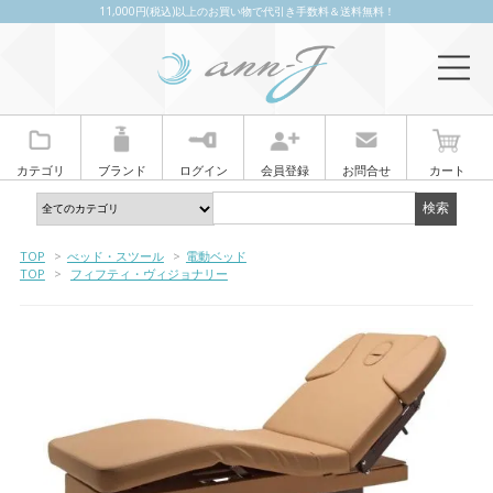
11,000円(税込)以上のお買い物で代引き手数料＆送料無料！
カテゴリ
ブランド
ログイン
会員登録
お問合せ
カート
TOP
>
べッド・スツール
>
電動ベッド
TOP
>
フィフティ・ヴィジョナリー