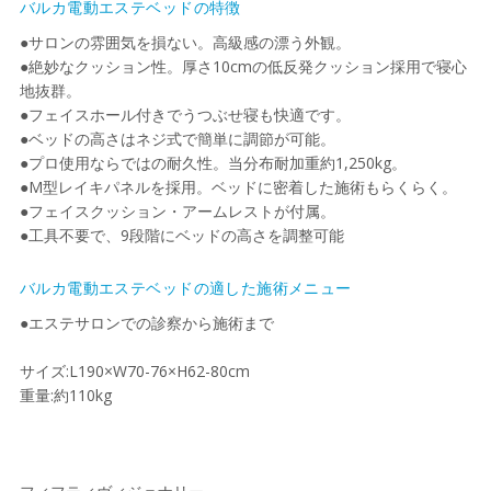
バルカ電動エステベッドの特徴
●サロンの雰囲気を損ない。高級感の漂う外観。
●絶妙なクッション性。厚さ10cmの低反発クッション採用で寝心
地抜群。
●フェイスホール付きでうつぶせ寝も快適です。
●ベッドの高さはネジ式で簡単に調節が可能。
●プロ使用ならではの耐久性。当分布耐加重約1,250kg。
●M型レイキパネルを採用。ベッドに密着した施術もらくらく。
●フェイスクッション・アームレストが付属。
●工具不要で、9段階にベッドの高さを調整可能
バルカ電動エステベッドの適した施術メニュー
●エステサロンでの診察から施術まで
サイズ:L190×W70-76×H62-80cm
重量:約110kg