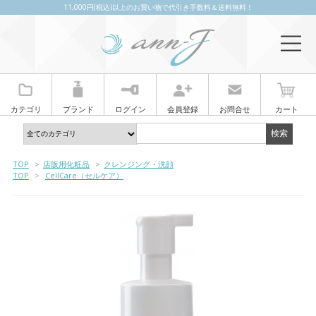
11,000円(税込)以上のお買い物で代引き手数料＆送料無料！
カテゴリ
ブランド
ログイン
会員登録
お問合せ
カート
TOP
>
店販用化粧品
>
クレンジング・洗顔
TOP
>
CellCare（セルケア）