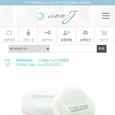
11,000円(税込)以上のお買い物で代引き手数料＆送料無料！
カテゴリ
ブランド
ログイン
会員登録
お問合せ
カート
TOP
>
店販用化粧品
>
その他ホームケア化粧品
TOP
>
Chelixir Peau（シェリキサーポウ）