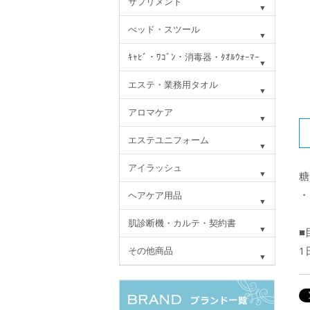
サプリメント
べッド・スツール
ｷｬﾋﾞ・ﾜｺﾞﾝ・消毒器・ﾀｵﾙｳｫｰﾏｰ
エステ・業務用タオル
アロマケア
エステユニフォーム
アイラッシュ
糖
・
ヘアケア用品
肌診断機・カルテ・契約書
■
1
その他商品