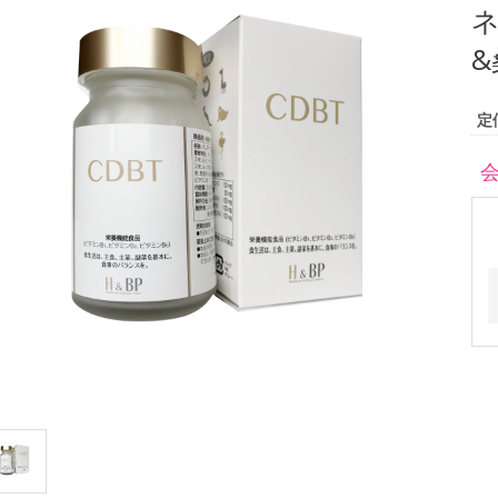
ネ
&
定