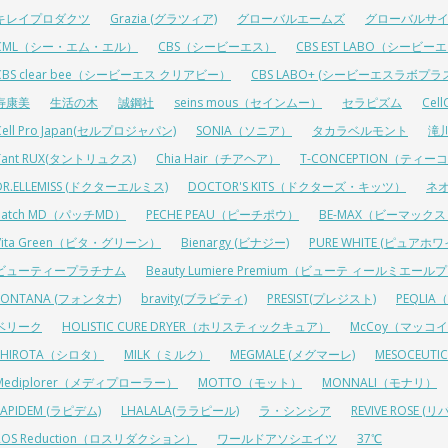
キレイプロダクツ
Grazia (グラツィア)
グローバルエームズ
グローバルサ
CML（シー・エム・エル）
CBS（シービーエス）
CBS EST LABO（シービ
CBS clear bee（シービーエス クリアビー）
CBS LABO+ (シービーエスラボプラ
寿康美
生活の木
誠鋼社
seins mous（セインムー）
セラピズム
Cel
Cell Pro Japan(セルプロジャパン)
SONIA（ソニア）
タカラベルモント
滝
Tant RUX(タントリュクス)
Chia Hair（チアヘア）
T-CONCEPTION（ティ
DR.ELLEMISS (ドクターエルミス)
DOCTOR'S KITS（ドクターズ・キッツ）
ネ
Patch MD（パッチMD）
PECHE PEAU（ピーチポウ）
BE-MAX（ビーマック
Vita Green（ビタ・グリーン）
Bienargy (ビナジー)
PURE WHITE (ピュアホワ
ビューティープラチナム
Beauty Lumiere Premium（ビューテ ィールミエー
FONTANA (フォンタナ)
bravity(ブラビティ)
PRESIST(プレジスト)
PEQLI
ベリーク
HOLISTIC CURE DRYER（ホリスティックキュア）
McCoy（マッコ
SHIROTA（シロタ）
MILK（ミルク）
MEGMALE (メグマーレ)
MESOCEU
Mediplorer（メディプローラー）
MOTTO（モット）
MONNALI（モナリ）
LAPIDEM (ラピデム)
LHALALA(ララピール)
ラ・シンシア
REVIVE ROSE
ROS Reduction（ロスリダクション）
ワールドアソシエイツ
37℃