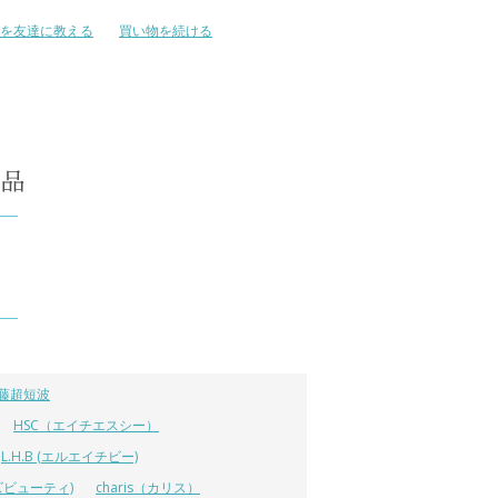
を友達に教える
買い物を続ける
藤超短波
HSC（エイチエスシー）
L.H.B (エルエイチビー)
ラーズビューティ)
charis（カリス）