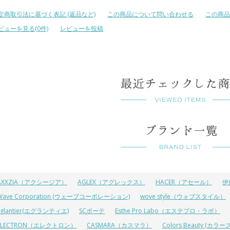
定商取引法に基づく表記 (返品など)
この商品について問い合わせる
この商品
ビューを見る(0件)
レビューを投稿
AXXZIA（アクシージア）
AGLEX（アグレックス）
HACER（アセール）
伊
Wave Corporation (ウェーブコーポレーション)
wove style（ウォブスタイル）
Eglantier(エグランティエ)
SCボーテ
Esthe Pro Labo（エステプロ・ラボ）
ELECTRON（エレクトロン）
CASMARA（カスマラ）
Colors Beauty (カ