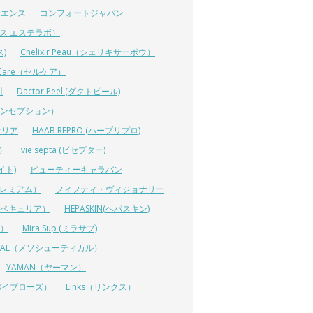
イエンス
コンフォートジャパン
ーエス エステラボ）
ス)
Chelixir Peau（シェリキサーポウ）
lCare（セルケア）
川
Dactor Peel (ダクトピール)
ーコンセプション）
オリア
HAAB REPRO (ハーブリプロ)
ス）
vie septa (ビセプター)
イト)
ビューティーキャラバン
ルプレミアム）
フィフティ・ヴィジョナリー
A（ペキュリア）
HEPASKIN(ヘパスキン)
イ）
Mira Sup (ミラサプ)
TICAL（メソシューティカル）
YAMAN（ヤーマン）
 (リバイブローズ）
Links（リンクス）