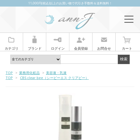
11,000円(税込)以上のお買い物で代引き手数料＆送料無料！
カテゴリ
ブランド
ログイン
会員登録
お問合せ
カート
TOP
>
業務用化粧品
>
美容液・乳液
TOP
>
CBS clear bee（シービーエス クリアビー）