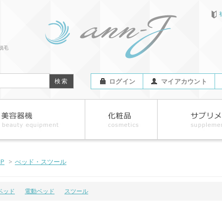
脱毛
ログイン
マイアカウント
OP
>
べッド・スツール
ベッド
電動ベッド
スツール