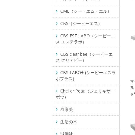
CML（シー・エム・エル）
CBS（シービーエス）
CBS EST LABO（シービーエ
ス エステラボ）
CBS clear bee（シービーエ
ス クリアビー）
CBS LABO+ (シービーエスラ
ボプラス)
マ
孔
Chelixir Peau（シェリキサー
さ5
ポウ）
寿康美
生活の木
誠鋼社