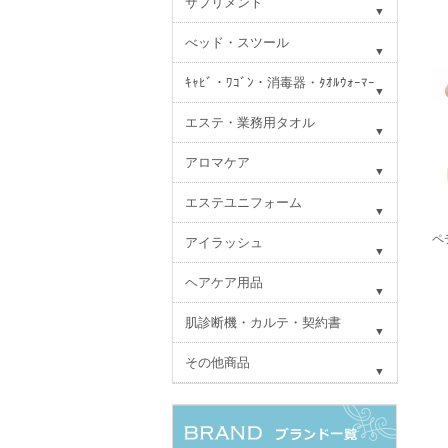
サプリメント
べッド・スツール
ｷｬﾋﾞ・ﾜｺﾞﾝ・消毒器・ﾀｵﾙｳｫｰﾏｰ
エステ・業務用タオル
アロマケア
エステユニフォーム
ペ
アイラッシュ
ヘアケア用品
肌診断機・カルテ・契約書
その他商品