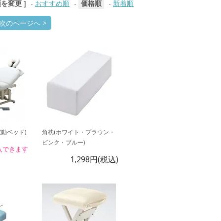
順を変更 ]
-
おすすめ順
-
価格順
-
新着順
次のページへ >
動ベッド)
角枕(ホワイト・ブラウン・
ピンク・ブルー)
入できます
1,298円(税込)