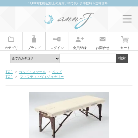
11,000円(税込)以上のお買い物で代引き手数料＆送料無料！
カテゴリ
ブランド
ログイン
会員登録
お問合せ
カート
TOP
>
べッド・スツール
>
ベッド
TOP
>
フィフティ・ヴィジョナリー