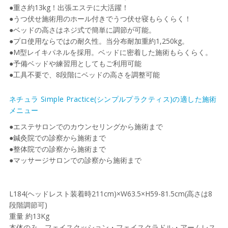
●重さ約13kg！出張エステに大活躍！
●うつ伏せ施術用のホール付きでうつ伏せ寝もらくらく！
●ベッドの高さはネジ式で簡単に調節が可能。
●プロ使用ならではの耐久性。当分布耐加重約1,250kg。
●M型レイキパネルを採用。ベッドに密着した施術もらくらく。
●予備ベッドや練習用としてもご利用可能
●工具不要で、8段階にベッドの高さを調整可能
ネチュラ Simple Practice(シンプルプラクティス)の適した施術
メニュー
●エステサロンでのカウンセリングから施術まで
●鍼灸院での診察から施術まで
●整体院での診察から施術まで
●マッサージサロンでの診察から施術まで
L184(ヘッドレスト装着時211cm)×W63.5×H59-81.5cm(高さは8
段階調節可)
重量 約13Kg
本体のみ フェイスクッション・フェイスクラドル・アームレス