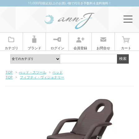
11,000円(税込)以上のお買い物で代引き手数料＆送料無料！
カテゴリ
ブランド
ログイン
会員登録
お問合せ
カート
TOP
>
べッド・スツール
>
ベッド
TOP
>
フィフティ・ヴィジョナリー