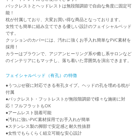
バックレストとヘッドレストは無段階調節で自由な角度に固定可
能！
枕が付属しており、大変お買い得な商品となっております。
女性でも簡単に組み立てできる優しい設計のフェイシャルベッド
です。
クッションのカバーには、汚れに強くお手入れ簡単なPVC素材を
採用！
カラーはブラウンで、アジアンヒーリング系や癒し系サロンなど
のインテリアにもマッチし、落ち着いた雰囲気を演出できます。
フェイシャルベッド（有孔）の特徴
●うつぶせ寝に対応できる有孔タイプ。ヘッドの孔を埋める枕が
付属
●バックレスト・フットレストが無段階調節で様々な施術に対
応！フルフラットもOK
●アームレスト脱着可能
●汚れに強いPVC素材採用でお手入れが簡単
●ステンレス製の脚部で安定感と耐久性抜群
●女性でもらくらく組立可能な安心設計