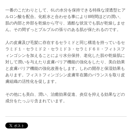
一番のこだわりとして、6Lの水分を保持できる特殊な浸透型ヒア
ルロン酸を配合。化粧水と合わせる事により8時間ほどの潤い、
肌の内部と外部を乾燥から守り、過酷な状況でも肌が乾燥しませ
ん。その間ずっとプルプルの張りのある肌が保たれるのです。
人の皮膚及び毛髪に存在するセラミドと同じ構造を持っているセ
ラミド１・セラミド２・セラミド３・セラミド６Ⅱ・フィトスフ
ィンゴシンを加えることにより水分保持、老化した肌や乾燥肌に
対して潤いを与えたり皮膚バリア機能の強化をしたり、美白効果
と皮膚バリア機能の強化改善をします。しわの開存と保湿効果も
あります。フィストフィンゴシン皮膚常在菌のバランスを取り皮
膚組織の活性化を促します。
その他にも美白、潤い、治癒効果促進、炎症を抑える効果などの
成分をたっぷり含まれています。