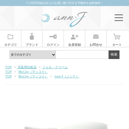
11,000円(税込)以上のお買い物で代引き手数料＆送料無料！
カテゴリ
ブランド
ログイン
会員登録
お問合せ
カート
TOP
>
店販用化粧品
>
ジェル・クリーム
TOP
>
McCoy（マッコイ）
TOP
>
McCoy（マッコイ）
>
non-F（ノンＦ）