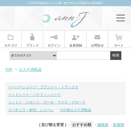
11,000円(税込)以上のお買い物で代引き手数料＆送料無料！
カテゴリ
ブランド
ログイン
会員登録
お問合せ
カート
TOP
>
エステ消耗品
ペーパーショーツ・ブラジャー・トランクス
ベッドシート・パラフィンシート
コットン・スポンジ・ガーゼ・マスク・グローブ
スパチュラ・刷毛・シャーレ
その他エステ消耗品
[ 並び順を変更 ]
-
おすすめ順
-
価格順
-
新着順