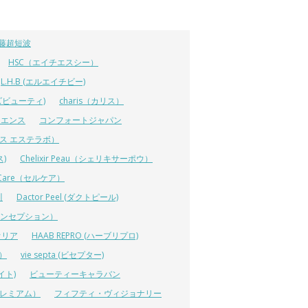
藤超短波
HSC（エイチエスシー）
L.H.B (エルエイチビー)
ラーズビューティ)
charis（カリス）
イエンス
コンフォートジャパン
ーエス エステラボ）
ス)
Chelixir Peau（シェリキサーポウ）
lCare（セルケア）
川
Dactor Peel (ダクトピール)
ーコンセプション）
オリア
HAAB REPRO (ハーブリプロ)
ス）
vie septa (ビセプター)
イト)
ビューティーキャラバン
ルプレミアム）
フィフティ・ヴィジョナリー