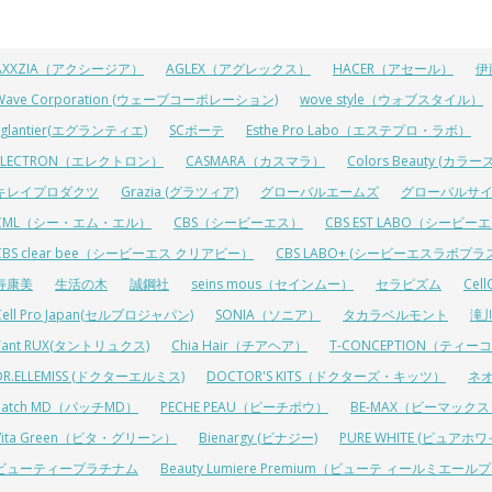
AXXZIA（アクシージア）
AGLEX（アグレックス）
HACER（アセール）
伊
Wave Corporation (ウェーブコーポレーション)
wove style（ウォブスタイル）
Eglantier(エグランティエ)
SCボーテ
Esthe Pro Labo（エステプロ・ラボ）
ELECTRON（エレクトロン）
CASMARA（カスマラ）
Colors Beauty (カ
キレイプロダクツ
Grazia (グラツィア)
グローバルエームズ
グローバルサ
CML（シー・エム・エル）
CBS（シービーエス）
CBS EST LABO（シービ
CBS clear bee（シービーエス クリアビー）
CBS LABO+ (シービーエスラボプラ
寿康美
生活の木
誠鋼社
seins mous（セインムー）
セラピズム
Cel
Cell Pro Japan(セルプロジャパン)
SONIA（ソニア）
タカラベルモント
滝
Tant RUX(タントリュクス)
Chia Hair（チアヘア）
T-CONCEPTION（ティ
DR.ELLEMISS (ドクターエルミス)
DOCTOR'S KITS（ドクターズ・キッツ）
ネ
Patch MD（パッチMD）
PECHE PEAU（ピーチポウ）
BE-MAX（ビーマック
Vita Green（ビタ・グリーン）
Bienargy (ビナジー)
PURE WHITE (ピュアホワ
ビューティープラチナム
Beauty Lumiere Premium（ビューテ ィールミエー