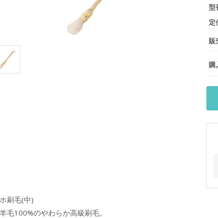
型
定
販
購
ホ刷毛(中)
羊毛100%のやわらか高級刷毛。