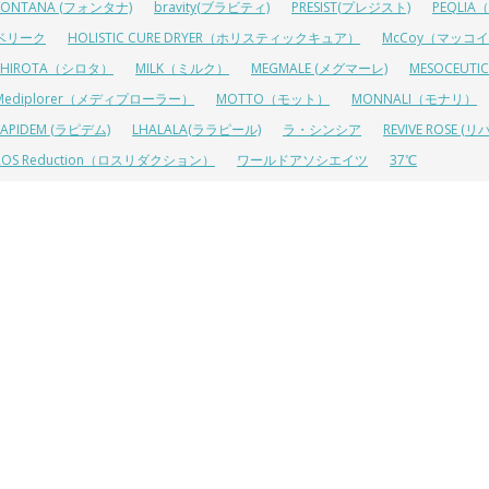
FONTANA (フォンタナ)
bravity(ブラビティ)
PRESIST(プレジスト)
PEQLI
ベリーク
HOLISTIC CURE DRYER（ホリスティックキュア）
McCoy（マッコ
SHIROTA（シロタ）
MILK（ミルク）
MEGMALE (メグマーレ)
MESOCEU
Mediplorer（メディプローラー）
MOTTO（モット）
MONNALI（モナリ）
LAPIDEM (ラピデム)
LHALALA(ララピール)
ラ・シンシア
REVIVE ROSE
ROS Reduction（ロスリダクション）
ワールドアソシエイツ
37℃