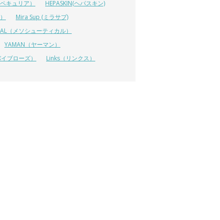
A（ペキュリア）
HEPASKIN(ヘパスキン)
イ）
Mira Sup (ミラサプ)
TICAL（メソシューティカル）
YAMAN（ヤーマン）
 (リバイブローズ）
Links（リンクス）