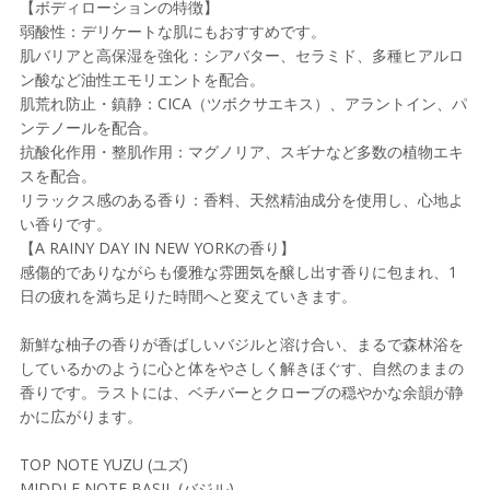
【ボディローションの特徴】
弱酸性：デリケートな肌にもおすすめです。
肌バリアと高保湿を強化：シアバター、セラミド、多種ヒアルロ
ン酸など油性エモリエントを配合。
肌荒れ防止・鎮静：CICA（ツボクサエキス）、アラントイン、パ
ンテノールを配合。
抗酸化作用・整肌作用：マグノリア、スギナなど多数の植物エキ
スを配合。
リラックス感のある香り：香料、天然精油成分を使用し、心地よ
い香りです。
【A RAINY DAY IN NEW YORKの香り】
感傷的でありながらも優雅な雰囲気を醸し出す香りに包まれ、1
日の疲れを満ち足りた時間へと変えていきます。
新鮮な柚子の香りが香ばしいバジルと溶け合い、まるで森林浴を
しているかのように心と体をやさしく解きほぐす、自然のままの
香りです。ラストには、ベチバーとクローブの穏やかな余韻が静
かに広がります。
TOP NOTE YUZU (ユズ)
MIDDLE NOTE BASIL (バジル)