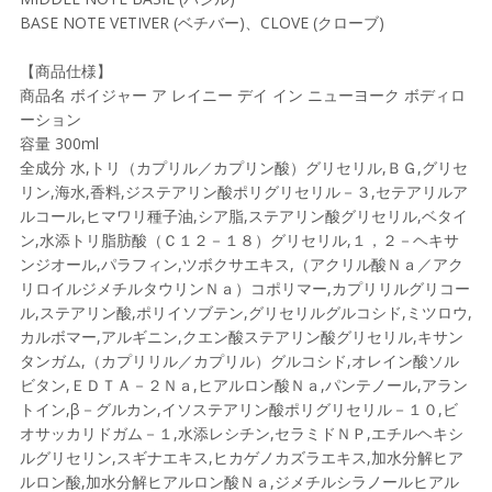
BASE NOTE VETIVER (ベチバー)、CLOVE (クローブ)
【商品仕様】
商品名 ボイジャー ア レイニー デイ イン ニューヨーク ボディロ
ーション
容量 300ml
全成分 水,トリ（カプリル／カプリン酸）グリセリル,ＢＧ,グリセ
リン,海水,香料,ジステアリン酸ポリグリセリル－３,セテアリルア
ルコール,ヒマワリ種子油,シア脂,ステアリン酸グリセリル,ベタイ
ン,水添トリ脂肪酸（Ｃ１２－１８）グリセリル,１，２－ヘキサ
ンジオール,パラフィン,ツボクサエキス,（アクリル酸Ｎａ／アク
リロイルジメチルタウリンＮａ）コポリマー,カプリリルグリコー
ル,ステアリン酸,ポリイソブテン,グリセリルグルコシド,ミツロウ,
カルボマー,アルギニン,クエン酸ステアリン酸グリセリル,キサン
タンガム,（カプリリル／カプリル）グルコシド,オレイン酸ソル
ビタン,ＥＤＴＡ－２Ｎａ,ヒアルロン酸Ｎａ,パンテノール,アラン
トイン,β－グルカン,イソステアリン酸ポリグリセリル－１０,ビ
オサッカリドガム－１,水添レシチン,セラミドＮＰ,エチルヘキシ
ルグリセリン,スギナエキス,ヒカゲノカズラエキス,加水分解ヒア
ルロン酸,加水分解ヒアルロン酸Ｎａ,ジメチルシラノールヒアル