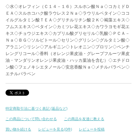
◇水◇オレフィン（Ｃ１４－１６）スルホン酸Ｎａ◇コカミドＤ
ＥＡ◇スルホコハク酸ラウレス２Ｎａ◇ラウリルベタイン◇ココ
イルグルタミン酸ＴＥＡ◇グリチルリチン酸２Ｋ◇褐藻エキス◇
フムスエキス◇ベタイン◇カミツレ花エキス◇カワラヨモギ花エ
キス◇チョウジエキス◇カプリル酸グリセリル◇乳酸◇ＰＣＡ－
Ｎａ◇ＢＧ◇ソルビトール◇セリン◇グリシン◇グルタミン酸◇
アラニン◇リシン◇アルギニン◇トレオニン◇プロリン◇ペンチ
レングリコール◇香料（オレンジ果皮油・グレープフルーツ果皮
油・マンダリンオレンジ果皮油・ハッカ葉油を含む）◇エチドロ
ン酸◇フェノキシエタノール◇安息香酸Ｎａ◇メチルパラベン◇
エチルパラベン
特定商取引法に基づく表記 (返品など)
この商品について問い合わせる
この商品を友達に教える
買い物を続ける
レビューを見る(0件)
レビューを投稿