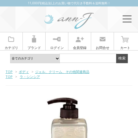
11,000円(税込)以上のお買い物で代引き手数料＆送料無料！
カテゴリ
ブランド
ログイン
会員登録
お問合せ
カート
TOP
>
ボディ
>
ジェル、クリーム、その他関連商品
TOP
>
ラ・シンシア