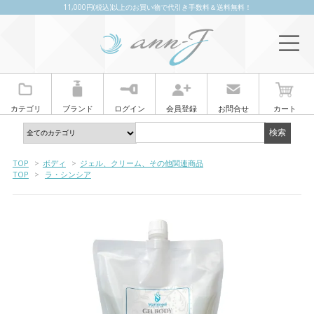
11,000円(税込)以上のお買い物で代引き手数料＆送料無料！
カテゴリ
ブランド
ログイン
会員登録
お問合せ
カート
TOP
>
ボディ
>
ジェル、クリーム、その他関連商品
TOP
>
ラ・シンシア