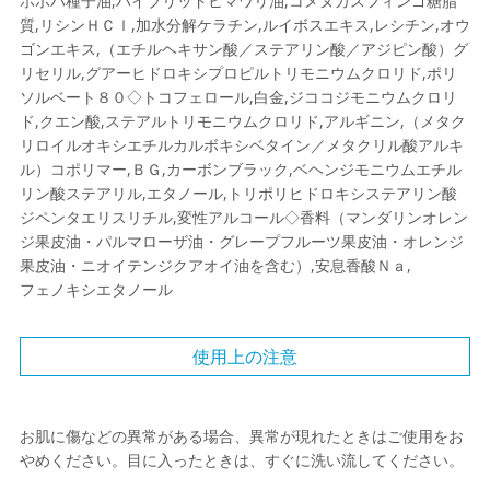
ホホバ種子油,ハイブリッドヒマワリ油,コメヌカスフィンゴ糖脂
質,リシンＨＣｌ,加水分解ケラチン,ルイボスエキス,レシチン,オウ
ゴンエキス,（エチルヘキサン酸／ステアリン酸／アジピン酸）グ
リセリル,グアーヒドロキシプロピルトリモニウムクロリド,ポリ
ソルベート８０◇トコフェロール,白金,ジココジモニウムクロリ
ド,クエン酸,ステアルトリモニウムクロリド,アルギニン,（メタク
リロイルオキシエチルカルボキシベタイン／メタクリル酸アルキ
ル）コポリマー,ＢＧ,カーボンブラック,ベヘンジモニウムエチル
リン酸ステアリル,エタノール,トリポリヒドロキシステアリン酸
ジペンタエリスリチル,変性アルコール◇香料（マンダリンオレン
ジ果皮油・パルマローザ油・グレープフルーツ果皮油・オレンジ
果皮油・ニオイテンジクアオイ油を含む）,安息香酸Ｎａ,
フェノキシエタノール
使用上の注意
お肌に傷などの異常がある場合、異常が現れたときはご使用をお
やめください。目に入ったときは、すぐに洗い流してください。