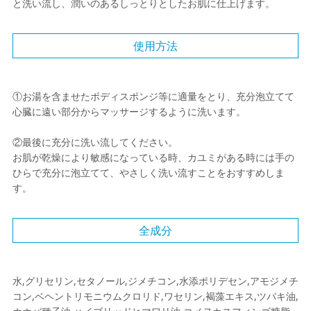
と洗い流し、潤いのあるしっとりとしたお肌に仕上げます。
使用方法
①お湯を含ませたボディスポンジ等に適量をとり、充分泡立てて
心臓に遠い部分からマッサージするように洗います。
②最後に充分に洗い流してください。
お肌が乾燥により敏感になっている時、カユミがある時には手の
ひらで充分に泡立てて、やさしく洗い流すことをおすすめしま
す。
全成分
水,グリセリン,セタノール,ジメチコン,水添ポリデセン,アモジメチ
コン,ベヘントリモニウムクロリド,ワセリン,褐藻エキス,ツバキ油,