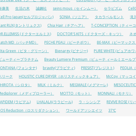
寿康美
生活の木
誠鋼社
seins mous（セインムー）
セラピズム
Cel
Cell Pro Japan(セルプロジャパン)
SONIA（ソニア）
タカラベルモント
滝
Tant RUX(タントリュクス)
Chia Hair（チアヘア）
T-CONCEPTION（ティ
DR.ELLEMISS (ドクターエルミス)
DOCTOR'S KITS（ドクターズ・キッツ）
ネ
Patch MD（パッチMD）
PECHE PEAU（ピーチポウ）
BE-MAX（ビーマック
Vita Green（ビタ・グリーン）
Bienargy (ビナジー)
PURE WHITE (ピュアホワ
ビューティープラチナム
Beauty Lumiere Premium（ビューテ ィールミエー
FONTANA (フォンタナ)
bravity(ブラビティ)
PRESIST(プレジスト)
PEQLI
ベリーク
HOLISTIC CURE DRYER（ホリスティックキュア）
McCoy（マッコ
SHIROTA（シロタ）
MILK（ミルク）
MEGMALE (メグマーレ)
MESOCEU
Mediplorer（メディプローラー）
MOTTO（モット）
MONNALI（モナリ）
LAPIDEM (ラピデム)
LHALALA(ララピール)
ラ・シンシア
REVIVE ROSE
ROS Reduction（ロスリダクション）
ワールドアソシエイツ
37℃