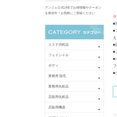
アンジェ公式LINEでお得情報やクーポン
を発信中！お気軽にご登録ください
※
■
■
え
■
エステ消耗品
■
フェイシャル
■
ボディ
フ
■
業務用 脱毛
業務用化粧品
店販用化粧品
店販用機器
・