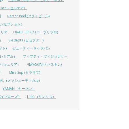
lCare（セルケア）
川
Dactor Peel (ダクトピール)
ーコンセプション）
オリア
HAAB REPRO (ハーブリプロ)
ス）
vie septa (ビセプター)
イト)
ビューティーキャラバン
ルプレミアム）
フィフティ・ヴィジョナリー
A（ペキュリア）
HEPASKIN(ヘパスキン)
イ）
Mira Sup (ミラサプ)
TICAL（メソシューティカル）
YAMAN（ヤーマン）
 (リバイブローズ）
Links（リンクス）