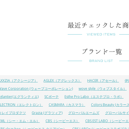
AXXZIA（アクシージア）
AGLEX（アグレックス）
HACER（アセール）
伊
Wave Corporation (ウェーブコーポレーション)
wove style（ウォブスタイル）
Eglantier(エグランティエ)
SCボーテ
Esthe Pro Labo（エステプロ・ラボ）
ELECTRON（エレクトロン）
CASMARA（カスマラ）
Colors Beauty (カ
キレイプロダクツ
Grazia (グラツィア)
グローバルエームズ
グローバルサ
CML（シー・エム・エル）
CBS（シービーエス）
CBS EST LABO（シービ
CBS clear bee（シービーエス クリアビー）
CBS LABO+ (シービーエスラボプラ