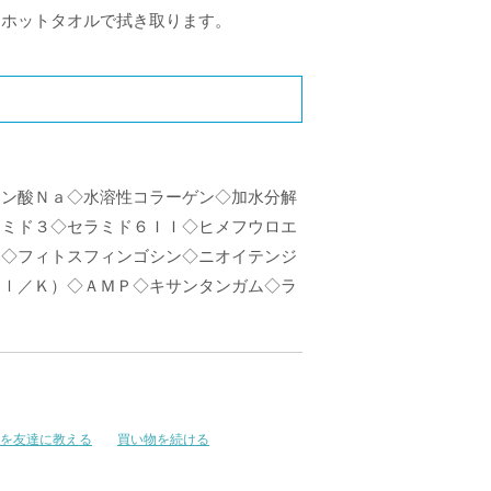
・ホットタオルで拭き取ります。
ロン酸Ｎａ◇水溶性コラーゲン◇加水分解
ラミド３◇セラミド６ＩＩ◇ヒメフウロエ
ス◇フィトスフィンゴシン◇ニオイテンジ
Ａｌ／Ｋ）◇ＡＭＰ◇キサンタンガム◇ラ
を友達に教える
買い物を続ける