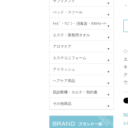
サプリメント
・
べッド・スツール
ｷｬﾋﾞ・ﾜｺﾞﾝ・消毒器・ﾀｵﾙｳｫｰﾏｰ
エステ・業務用タオル
アロマケア
◇
エステユニフォーム
エ
キ
アイラッシュ
ク
ヘアケア用品
ウ
肌診断機・カルテ・契約書
その他商品
特
レ