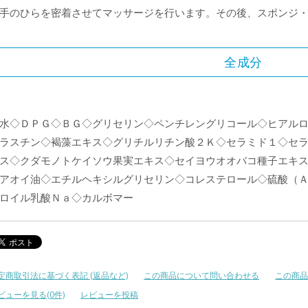
手のひらを密着させてマッサージを行います。その後、スポンジ
全成分
水◇ＤＰＧ◇ＢＧ◇グリセリン◇ペンチレングリコール◇ヒアル
ラスチン◇褐藻エキス◇グリチルリチン酸２Ｋ◇セラミド１◇セ
ス◇クダモノトケイソウ果実エキス◇セイヨウオオバコ種子エキ
アオイ油◇エチルヘキシルグリセリン◇コレステロール◇硫酸（
ロイル乳酸Ｎａ◇カルボマー
定商取引法に基づく表記 (返品など)
この商品について問い合わせる
この商品
ビューを見る(0件)
レビューを投稿