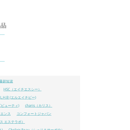
藤超短波
HSC（エイチエスシー）
L.H.B (エルエイチビー)
ラーズビューティ)
charis（カリス）
イエンス
コンフォートジャパン
ーエス エステラボ）
ス)
Chelixir Peau（シェリキサーポウ）