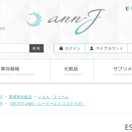
脱毛
ログイン
マイアカウント
OP
>
業務用化粧品
>
ジェル・クリーム
OP
>
CBS EST LABO（シービーエス エステラボ）
E