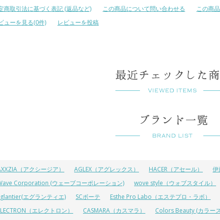
定商取引法に基づく表記 (返品など)
この商品について問い合わせる
この商品
ビューを見る(0件)
レビューを投稿
AXXZIA（アクシージア）
AGLEX（アグレックス）
HACER（アセール）
伊
Wave Corporation (ウェーブコーポレーション)
wove style（ウォブスタイル）
Eglantier(エグランティエ)
SCボーテ
Esthe Pro Labo（エステプロ・ラボ）
ELECTRON（エレクトロン）
CASMARA（カスマラ）
Colors Beauty (カ