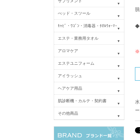
サプリメント
脱
べッド・スツール
ｷｬﾋﾞ・ﾜｺﾞﾝ・消毒器・ﾀｵﾙｳｫｰﾏｰ
◆
エステ・業務用タオル
アロマケア
※
エステユニフォーム
アイラッシュ
ヘアケア用品
肌診断機・カルテ・契約書
水
ー
その他商品