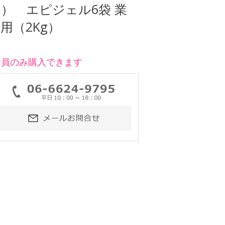
） エピジェル6袋 業
用（2Kg）
会員のみ購入できます