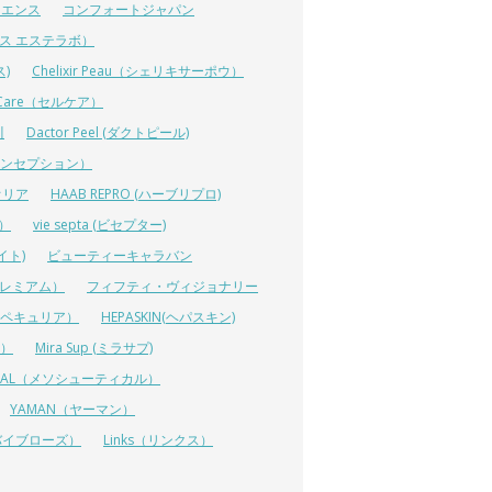
イエンス
コンフォートジャパン
ーエス エステラボ）
ス)
Chelixir Peau（シェリキサーポウ）
lCare（セルケア）
川
Dactor Peel (ダクトピール)
ーコンセプション）
オリア
HAAB REPRO (ハーブリプロ)
ス）
vie septa (ビセプター)
イト)
ビューティーキャラバン
ルプレミアム）
フィフティ・ヴィジョナリー
A（ペキュリア）
HEPASKIN(ヘパスキン)
イ）
Mira Sup (ミラサプ)
TICAL（メソシューティカル）
YAMAN（ヤーマン）
 (リバイブローズ）
Links（リンクス）