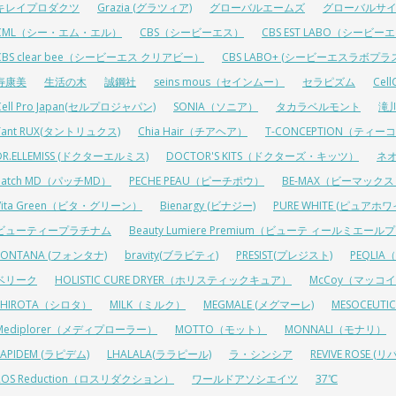
キレイプロダクツ
Grazia (グラツィア)
グローバルエームズ
グローバルサ
CML（シー・エム・エル）
CBS（シービーエス）
CBS EST LABO（シービ
CBS clear bee（シービーエス クリアビー）
CBS LABO+ (シービーエスラボプラ
寿康美
生活の木
誠鋼社
seins mous（セインムー）
セラピズム
Cel
Cell Pro Japan(セルプロジャパン)
SONIA（ソニア）
タカラベルモント
滝
Tant RUX(タントリュクス)
Chia Hair（チアヘア）
T-CONCEPTION（ティ
DR.ELLEMISS (ドクターエルミス)
DOCTOR'S KITS（ドクターズ・キッツ）
ネ
Patch MD（パッチMD）
PECHE PEAU（ピーチポウ）
BE-MAX（ビーマック
Vita Green（ビタ・グリーン）
Bienargy (ビナジー)
PURE WHITE (ピュアホワ
ビューティープラチナム
Beauty Lumiere Premium（ビューテ ィールミエー
FONTANA (フォンタナ)
bravity(ブラビティ)
PRESIST(プレジスト)
PEQLI
ベリーク
HOLISTIC CURE DRYER（ホリスティックキュア）
McCoy（マッコ
SHIROTA（シロタ）
MILK（ミルク）
MEGMALE (メグマーレ)
MESOCEU
Mediplorer（メディプローラー）
MOTTO（モット）
MONNALI（モナリ）
LAPIDEM (ラピデム)
LHALALA(ララピール)
ラ・シンシア
REVIVE ROSE
ROS Reduction（ロスリダクション）
ワールドアソシエイツ
37℃