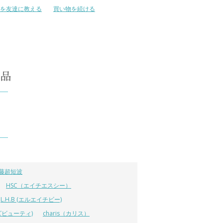
を友達に教える
買い物を続ける
藤超短波
HSC（エイチエスシー）
L.H.B (エルエイチビー)
ラーズビューティ)
charis（カリス）