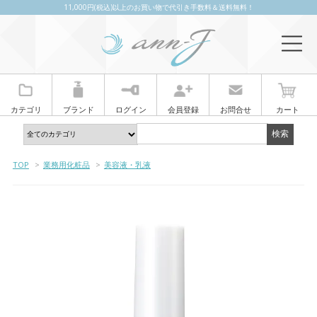
11,000円(税込)以上のお買い物で代引き手数料＆送料無料！
カテゴリ
ブランド
ログイン
会員登録
お問合せ
カート
TOP
>
業務用化粧品
>
美容液・乳液