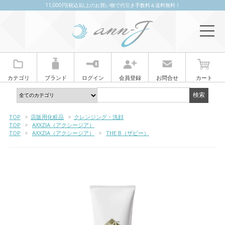
11,000円(税込)以上のお買い物で代引き手数料＆送料無料！
カテゴリ
ブランド
ログイン
会員登録
お問合せ
カート
TOP
>
店販用化粧品
>
クレンジング・洗顔
TOP
>
AXXZIA（アクシージア）
TOP
>
AXXZIA（アクシージア）
>
THE B（ザビー）