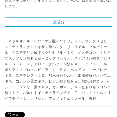
適量を手に取り、メイクとなじませてから水かぬるま湯で洗い流
します。
全成分
ミネラルオイル、イソノナン酸イソトリデシル、水、グリセリ
ン、テトラエチルヘキサン酸ペンタエリスリチル、ソルビトー
ル、ジステアリン酸ポリグリセリル－１０、ジメチコン、トリイ
ソステアリン酸ＰＥＧ－２０グリセリル、ステアリン酸グリセリ
ル（ＳＥ）、ステアロイルグルタミン酸Ｎａ、トコフェロール、
ポリアミノプロピルビグアニド、ＢＧ、ベタイン、ユーグレナエ
キス、ステアレス－２０、加水分解シルク、加水分解バオバブエ
キス、ゴレンシ葉エキス、ヒアルロン酸Ｎａ、加水分解コラーゲ
ン、ローズマリー葉エキス、カルボマー、Ｎ－ヒドロキシコハク
酸イミド、パルミトイルテトラペプチド－７、パルミトイルトリ
ペプチド－１、クリシン、フェノキシエタノール、香料