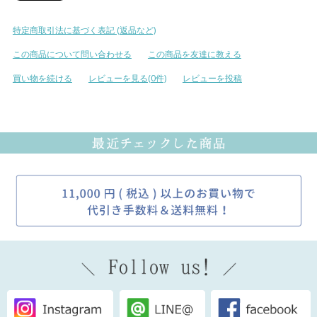
特定商取引法に基づく表記 (返品など)
この商品について問い合わせる
この商品を友達に教える
買い物を続ける
レビューを見る(0件)
レビューを投稿