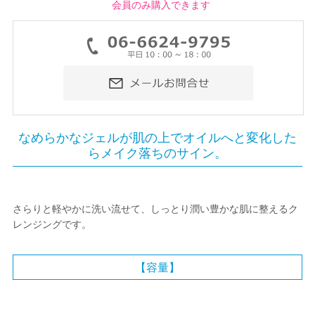
会員のみ購入できます
なめらかなジェルが肌の上でオイルへと変化した
らメイク落ちのサイン。
さらりと軽やかに洗い流せて、しっとり潤い豊かな肌に整えるク
レンジングです。
【容量】