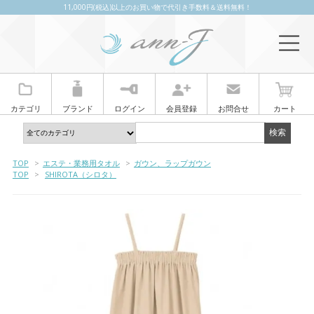
11,000円(税込)以上のお買い物で代引き手数料＆送料無料！
カテゴリ
ブランド
ログイン
会員登録
お問合せ
カート
TOP
>
エステ・業務用タオル
>
ガウン、ラップガウン
TOP
>
SHIROTA（シロタ）