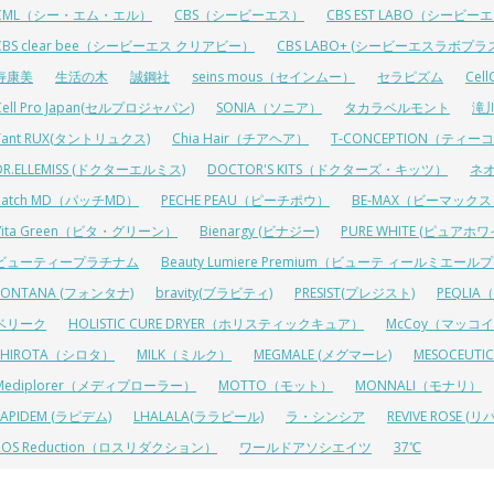
CML（シー・エム・エル）
CBS（シービーエス）
CBS EST LABO（シービ
CBS clear bee（シービーエス クリアビー）
CBS LABO+ (シービーエスラボプラ
寿康美
生活の木
誠鋼社
seins mous（セインムー）
セラピズム
Cel
Cell Pro Japan(セルプロジャパン)
SONIA（ソニア）
タカラベルモント
滝
Tant RUX(タントリュクス)
Chia Hair（チアヘア）
T-CONCEPTION（ティ
DR.ELLEMISS (ドクターエルミス)
DOCTOR'S KITS（ドクターズ・キッツ）
ネ
Patch MD（パッチMD）
PECHE PEAU（ピーチポウ）
BE-MAX（ビーマック
Vita Green（ビタ・グリーン）
Bienargy (ビナジー)
PURE WHITE (ピュアホワ
ビューティープラチナム
Beauty Lumiere Premium（ビューテ ィールミエー
FONTANA (フォンタナ)
bravity(ブラビティ)
PRESIST(プレジスト)
PEQLI
ベリーク
HOLISTIC CURE DRYER（ホリスティックキュア）
McCoy（マッコ
SHIROTA（シロタ）
MILK（ミルク）
MEGMALE (メグマーレ)
MESOCEU
Mediplorer（メディプローラー）
MOTTO（モット）
MONNALI（モナリ）
LAPIDEM (ラピデム)
LHALALA(ララピール)
ラ・シンシア
REVIVE ROSE
ROS Reduction（ロスリダクション）
ワールドアソシエイツ
37℃