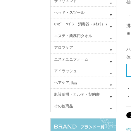
サプリメント
抽
べッド・スツール
「
ｷｬﾋﾞ・ﾜｺﾞﾝ・消毒器・ﾀｵﾙｳｫｰﾏｰ
沸
※
エステ・業務用タオル
アロマケア
ハ
体
エステユニフォーム
アイラッシュ
ヘアケア用品
・
肌診断機・カルテ・契約書
・
その他商品
特