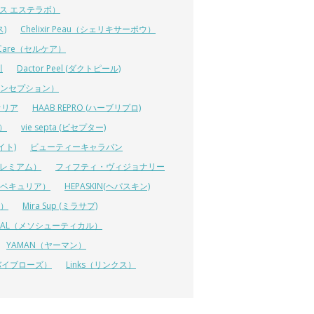
ーエス エステラボ）
ス)
Chelixir Peau（シェリキサーポウ）
lCare（セルケア）
川
Dactor Peel (ダクトピール)
ーコンセプション）
オリア
HAAB REPRO (ハーブリプロ)
ス）
vie septa (ビセプター)
イト)
ビューティーキャラバン
ルプレミアム）
フィフティ・ヴィジョナリー
A（ペキュリア）
HEPASKIN(ヘパスキン)
イ）
Mira Sup (ミラサプ)
TICAL（メソシューティカル）
YAMAN（ヤーマン）
 (リバイブローズ）
Links（リンクス）