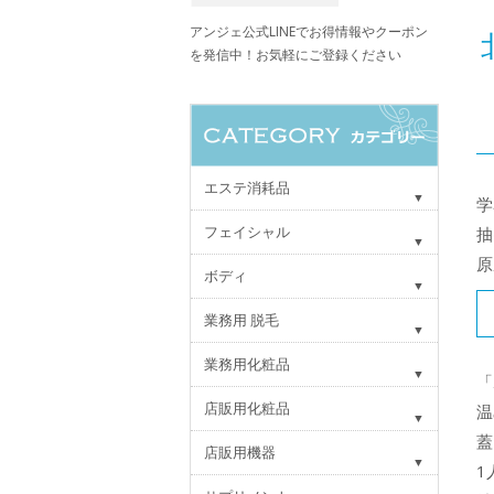
アンジェ公式LINEでお得情報やクーポン
を発信中！お気軽にご登録ください
エステ消耗品
学
フェイシャル
抽
原
ボディ
業務用 脱毛
業務用化粧品
「
店販用化粧品
温
蓋
店販用機器
1