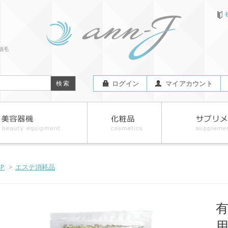
脱毛
ログイン
マイアカウント
OP
>
エステ消耗品
用