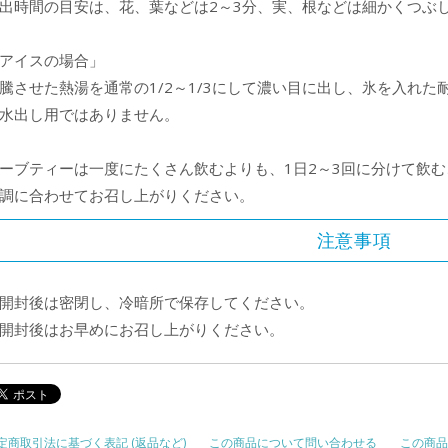
出時間の目安は、花、葉などは2～3分、実、根などは細かくつぶし
アイスの場合」
騰させた熱湯を通常の1/2～1/3にして濃い目に出し、氷を入れ
水出し用ではありません。
ーブティーは一度にたくさん飲むよりも、1日2～3回に分けて飲
調に合わせてお召し上がりください。
注意事項
開封後は密閉し、冷暗所で保存してください。
開封後はお早めにお召し上がりください。
定商取引法に基づく表記 (返品など)
この商品について問い合わせる
この商品