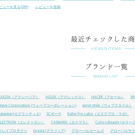
ビューを見る(0件)
レビューを投稿
AXXZIA（アクシージア）
AGLEX（アグレックス）
HACER（アセール）
伊
Wave Corporation (ウェーブコーポレーション)
wove style（ウォブスタイル）
Eglantier(エグランティエ)
SCボーテ
Esthe Pro Labo（エステプロ・ラボ）
ELECTRON（エレクトロン）
CASMARA（カスマラ）
Colors Beauty (カ
キレイプロダクツ
Grazia (グラツィア)
グローバルエームズ
グローバルサ