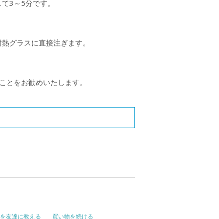
て3～5分です。
た耐熱グラスに直接注ぎます。
むことをお勧めいたします。
を友達に教える
買い物を続ける