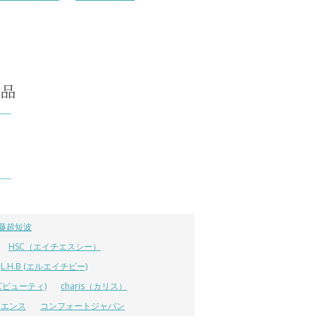
藤超短波
HSC（エイチエスシー）
L.H.B (エルエイチビー)
ラーズビューティ)
charis（カリス）
イエンス
コンフォートジャパン