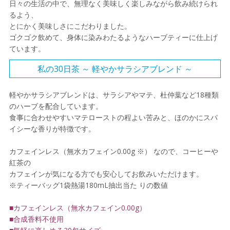
日々の生活の中で、無理なく美味しく楽しみながら飲み続けられ
るよう、
とにかく美味しさにこだわりました。
ゴクゴク飲めて、身体に染みわたるようなハーブティーに仕上げ
ています。
私の30日茶 ～ 軽やかサラシアブレンド ～
軽やかサラシアブレンドは、サラシアやマテ、杜仲葉など18種類
のハーブを配合しています。
食事に合わせやすいマテローストの程よい苦みと、ほのかにスパ
イシーな香りが特徴です。
カフェインレス（無水カフェイン0.00g ※） なので、コーヒーや
紅茶の
カフェインが気になる方でも安心してお飲みいただけます。
※ティーバッグ1袋熱湯180mL抽出当た りの数値
■カフェインレス（無水カフェイン0.00g）
■合成香料不使用