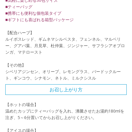
■気軽に楽しめる30包サイズ
■ティーバッグ
■携帯にも便利な個包装タイプ
■ギフトにも喜ばれる箱型パッケージ
【配合ハーブ】
ルイボスレッド、ギムネマシルベスタ、フェンネル、マルベリ
ー、グアバ葉、月見草、杜仲葉、ジンジャー、サフラシアオブロ
ンガ、マテロースト
【その他】
シベリアジンセン、オリーブ、レモングラス、バードックルー
ト、ギンコウ、シナモン、ネトル、ミルクシスル
お召し上がり方
【ホットの場合】
温めたカップにティーバッグを入れ、沸騰させたお湯約180mlを
注ぎ、5～6分置いてからお召し上がりください。
【アイスの場合】