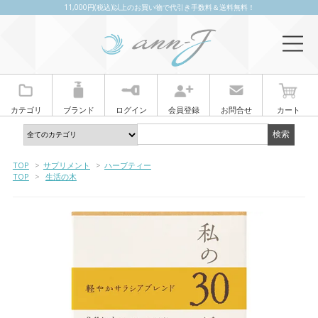
11,000円(税込)以上のお買い物で代引き手数料＆送料無料！
カテゴリ
ブランド
ログイン
会員登録
お問合せ
カート
TOP
>
サプリメント
>
ハーブティー
TOP
>
生活の木