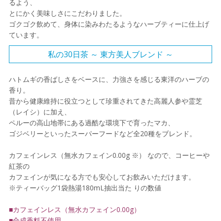
るよう、
とにかく美味しさにこだわりました。
ゴクゴク飲めて、身体に染みわたるようなハーブティーに仕上げ
ています。
私の30日茶 ～ 東方美人ブレンド ～
ハトムギの香ばしさをベースに、力強さを感じる東洋のハーブの
香り。
昔から健康維持に役立つとして珍重されてきた高麗人参や霊芝
（レイシ）に加え、
ペルーの高山地帯にある過酷な環境下で育ったマカ、
ゴジベリーといったスーパーフードなど全20種をブレンド。
カフェインレス（無水カフェイン0.00g ※） なので、コーヒーや
紅茶の
カフェインが気になる方でも安心してお飲みいただけます。
※ティーバッグ1袋熱湯180mL抽出当た りの数値
■カフェインレス（無水カフェイン0.00g）
■合成香料不使用