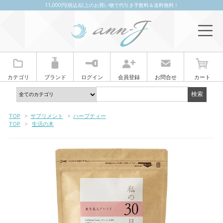
11,000円(税込)以上のお買い物で代引き手数料＆送料無料！
カテゴリ
ブランド
ログイン
会員登録
お問合せ
カート
TOP
>
サプリメント
>
ハーブティー
TOP
>
生活の木