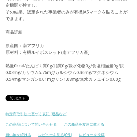
定機関が検査し、
その結果、認定された事業者のみが有機JASマークを貼ることが
できます。
商品詳細
原産国：南アフリカ
原材料：有機ルイボスレッド(南アフリカ産)
熱量0kcal/たんぱく質0g/脂質0g/炭水化物0g/食塩相当量0g/鉄
0.03mg/カリウム5.76mg/カルシウム0.36mg/マグネシウム
0.54mg/マンガン0.01mg/リン1.08mg/無水カフェイン0.00g
特定商取引法に基づく表記 (返品など)
この商品について問い合わせる
この商品を友達に教える
買い物を続ける
レビューを見る(0件)
レビューを投稿