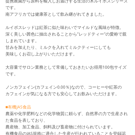
提携農園から原料を輸入しお届けする生活の木ルイボスシリーズ
です。
南アフリカでは健康茶として飲み継がれてきました。
ルイボスレッドは紅茶に似た味わいでマイルドな風味が特徴。
深く美しい茜色に抽出されることから”レッドティー”の愛称で親
しまれています。
甘みを加えたり、ミルクを入れてミルクティーにしても
美味しくお召し上がりいただけます。
大容量でサロン業務として常備しておきたいお得用100包サイズ
です。
ノンカフェイン(カフェイン0.00％)なので、コーヒーや紅茶の
カフェインが気になる方でも安心してお飲みいただけます。
■有機JAS食品
農薬や化学肥料などの化学物質に頼らず、自然界の力で生産され
た食品を表しており、
農産物、加工食品、飼料及び畜産物に付けられています。
有機食品のJAS規格に適合した生産が行われていることを登録認