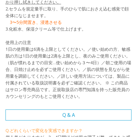
かり押し拭きしてください。
2.セラムを規定量手に取り、手のひらで肌におさえ込む感覚で顔
全体になじませます。
3〜5分間置き、浸透させる
3.化粧水、保湿クリーム等で仕上げます。
使用上の注意
1日の使用量は6滴を上限としてください。／使い始めの方、敏感
肌の方は1日の使用量は2滴を上限とし、夜のみご使用ください。
（肌が慣れるまでの目安…使い始めから３〜4日）／朝ご使用の場
合、日焼け止めを必ずご使用ください。／肌の状態を見ながら使
用量を調節してください。／詳しい使用方法については、製品に
付属されている取扱説明書を必ずご確認ください。 ※ この商品
はサロン専売商品です。正規取扱店の専門知識を持った販売員の
カウンセリングのもとご使用ください。
Q & A
Q.どれくらいで変化を実感できますか？