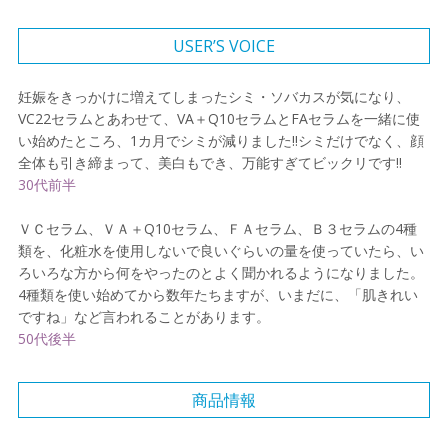
USER’S VOICE
妊娠をきっかけに増えてしまったシミ・ソバカスが気になり、
VC22セラムとあわせて、VA＋Q10セラムとFAセラムを一緒に使
い始めたところ、1カ月でシミが減りました‼シミだけでなく、顔
全体も引き締まって、美白もでき、万能すぎてビックリです‼
30代前半
ＶＣセラム、ＶＡ＋Q10セラム、ＦＡセラム、Ｂ３セラムの4種
類を、化粧水を使用しないで良いぐらいの量を使っていたら、い
ろいろな方から何をやったのとよく聞かれるようになりました。
4種類を使い始めてから数年たちますが、いまだに、「肌きれい
ですね」など言われることがあります。
50代後半
商品情報