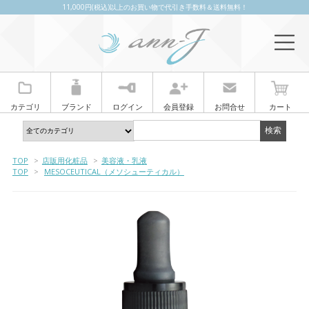
11,000円(税込)以上のお買い物で代引き手数料＆送料無料！
カテゴリ
ブランド
ログイン
会員登録
お問合せ
カート
TOP
>
店販用化粧品
>
美容液・乳液
TOP
>
MESOCEUTICAL（メソシューティカル）