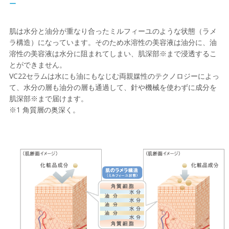
ー
肌は水分と油分が重なり合ったミルフィーユのような状態（ラメ
ラ構造）になっています。そのため水溶性の美容液は油分に、油
溶性の美容液は水分に阻まれてしまい、肌深部※まで浸透するこ
とができません。
VC22セラムは水にも油にもなじむ両親媒性のテクノロジーによっ
て、水分の層も油分の層も通過して、針や機械を使わずに成分を
肌深部※まで届けます。
※1 角質層の奥深く。