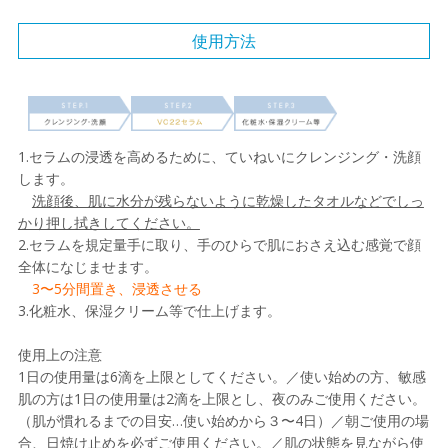
使用方法
1.セラムの浸透を高めるために、ていねいにクレンジング・洗顔
します。
洗顔後、肌に水分が残らないように乾燥したタオルなどでしっ
かり押し拭きしてください。
2.セラムを規定量手に取り、手のひらで肌におさえ込む感覚で顔
全体になじませます。
3〜5分間置き、浸透させる
3.化粧水、保湿クリーム等で仕上げます。
使用上の注意
1日の使用量は6滴を上限としてください。／使い始めの方、敏感
肌の方は1日の使用量は2滴を上限とし、夜のみご使用ください。
（肌が慣れるまでの目安…使い始めから３〜4日）／朝ご使用の場
合、日焼け止めを必ずご使用ください。／肌の状態を見ながら使