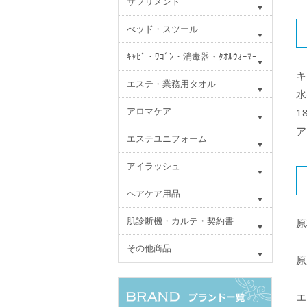
サプリメント
べッド・スツール
ｷｬﾋﾞ・ﾜｺﾞﾝ・消毒器・ﾀｵﾙｳｫｰﾏｰ
キ
エステ・業務用タオル
水
アロマケア
1
ア
エステユニフォーム
アイラッシュ
ヘアケア用品
肌診断機・カルテ・契約書
原
その他商品
原
エ