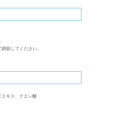
い。
みで調節してください。
ズエキス、クエン酸