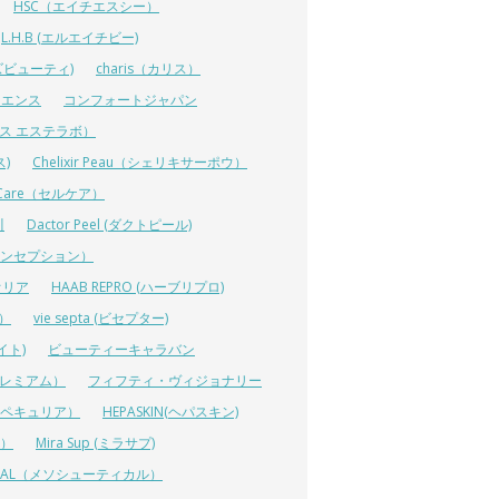
HSC（エイチエスシー）
L.H.B (エルエイチビー)
ラーズビューティ)
charis（カリス）
イエンス
コンフォートジャパン
ーエス エステラボ）
ス)
Chelixir Peau（シェリキサーポウ）
lCare（セルケア）
川
Dactor Peel (ダクトピール)
ーコンセプション）
オリア
HAAB REPRO (ハーブリプロ)
ス）
vie septa (ビセプター)
イト)
ビューティーキャラバン
ルプレミアム）
フィフティ・ヴィジョナリー
A（ペキュリア）
HEPASKIN(ヘパスキン)
イ）
Mira Sup (ミラサプ)
TICAL（メソシューティカル）