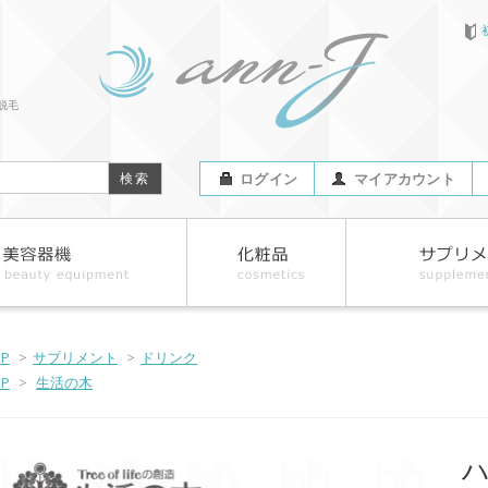
脱毛
ログイン
マイアカウント
OP
>
サプリメント
>
ドリンク
OP
>
生活の木