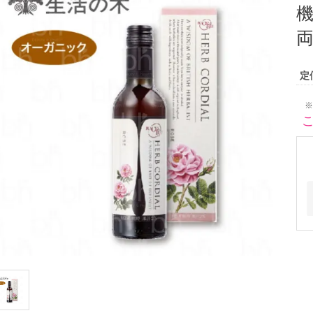
両
定
※