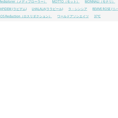
Mediplorer（メディプローラー）
MOTTO（モット）
MONNALI（モナリ）
LAPIDEM (ラピデム)
LHALALA(ララピール)
ラ・シンシア
REVIVE ROSE
ROS Reduction（ロスリダクション）
ワールドアソシエイツ
37℃