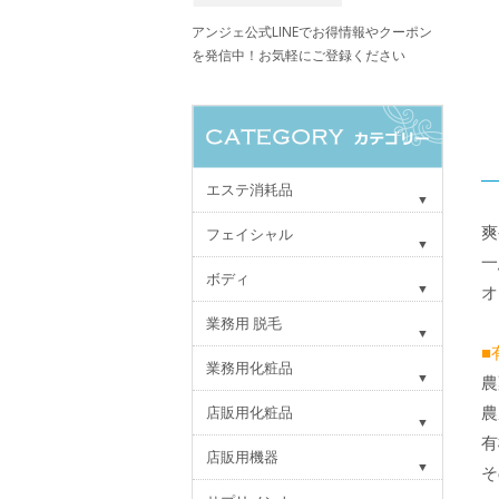
アンジェ公式LINEでお得情報やクーポン
を発信中！お気軽にご登録ください
エステ消耗品
爽
フェイシャル
一
ボディ
オ
業務用 脱毛
■
業務用化粧品
農
農
店販用化粧品
有
店販用機器
そ