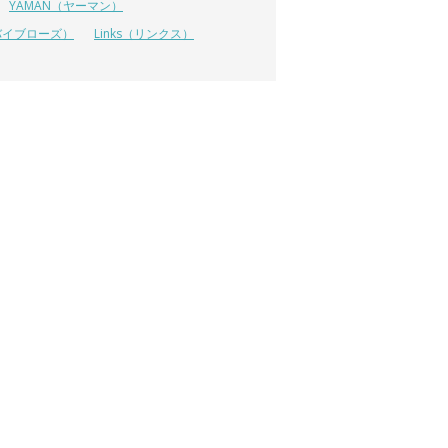
YAMAN（ヤーマン）
 (リバイブローズ）
Links（リンクス）