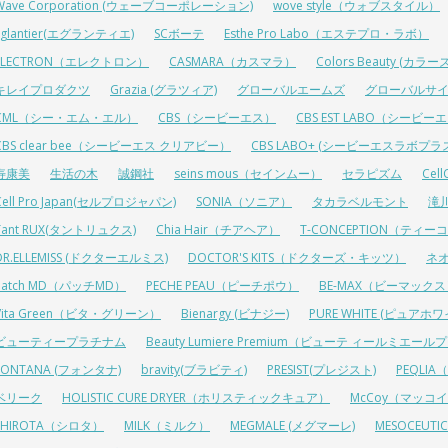
Wave Corporation (ウェーブコーポレーション)
wove style（ウォブスタイル）
Eglantier(エグランティエ)
SCボーテ
Esthe Pro Labo（エステプロ・ラボ）
ELECTRON（エレクトロン）
CASMARA（カスマラ）
Colors Beauty (カ
キレイプロダクツ
Grazia (グラツィア)
グローバルエームズ
グローバルサ
CML（シー・エム・エル）
CBS（シービーエス）
CBS EST LABO（シービ
CBS clear bee（シービーエス クリアビー）
CBS LABO+ (シービーエスラボプラ
寿康美
生活の木
誠鋼社
seins mous（セインムー）
セラピズム
Cel
Cell Pro Japan(セルプロジャパン)
SONIA（ソニア）
タカラベルモント
滝
Tant RUX(タントリュクス)
Chia Hair（チアヘア）
T-CONCEPTION（ティ
DR.ELLEMISS (ドクターエルミス)
DOCTOR'S KITS（ドクターズ・キッツ）
ネ
Patch MD（パッチMD）
PECHE PEAU（ピーチポウ）
BE-MAX（ビーマック
Vita Green（ビタ・グリーン）
Bienargy (ビナジー)
PURE WHITE (ピュアホワ
ビューティープラチナム
Beauty Lumiere Premium（ビューテ ィールミエー
FONTANA (フォンタナ)
bravity(ブラビティ)
PRESIST(プレジスト)
PEQLI
ベリーク
HOLISTIC CURE DRYER（ホリスティックキュア）
McCoy（マッコ
SHIROTA（シロタ）
MILK（ミルク）
MEGMALE (メグマーレ)
MESOCEU