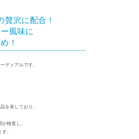
の贅沢に配合！
ィー風味に
すめ！
コーディアルです。
食品を表しており、
関が検査し、
ます。