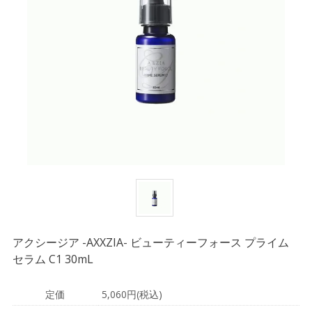
アクシージア -AXXZIA- ビューティーフォース プライム
セラム C1 30mL
定価
5,060円(税込)