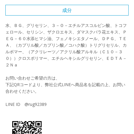
成分
水、ＢＧ、グリセリン、３－Ｏ－エチルアスコルビン酸、トコフ
ェロール、セリシン、ザクロエキス、ダマスクバラ花エキス、Ｐ
ＥＧ－６０水添ヒマシ油、フェノキシエタノール、ＤＰＧ、ＴＥ
Ａ、（カプリル酸／カプリン酸／コハク酸）トリグリセリル、カ
ルボマー、（アクリレーツ／アクリル酸アルキル（Ｃ１０－３
０））クロスポリマー、エチルヘキシルグリセリン、ＥＤＴＡ－
２Ｎａ
お問い合わせご希望の方は、
下記QRコードより、弊社公式LINEへ商品名を記載の上、お問い
合わせください。
LINE ID @rug92389