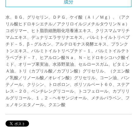
成分
水、ＢＧ、グリセリン、ＤＰＧ、ケイ酸（Ａｌ／Ｍｇ）、（アク
リル酸ヒドロキシエチル／アクリロイルジメチルタウリンＮａ）
コポリマー、ヒト脂肪細胞順化培養液エキス、クリスマムマリチ
マムエキス、デュナリエラサリナエキス、パルミトイルトリペプ
チド－５、β－グルカン、アルテロモナス発酵エキス、プランク
トンエキス、パルミトイルトリペプチド－１、パルミトイルテト
ラペプチド－７、ヒアルロン酸Ｎａ、Ｎ－ヒドロキシコハク酸イ
ミド、オリーブ果実油、水添野菜油、セルロースガム、ビタミン
Ａ油、トリ（カプリル酸／カプリン酸）グリセリル、（クエン酸
／乳酸／リノール酸／オレイン酸）グリセリル、コーン油、パン
テノール、クリシン、トロポロン、ポリソルベート６０、ステア
レス－２０、ペンチレングリコール、トコフェロール、カプリリ
ルグリコール、１，２－ヘキサンジオール、メチルパラベン、フ
ェノキシエタノール、クエン酸