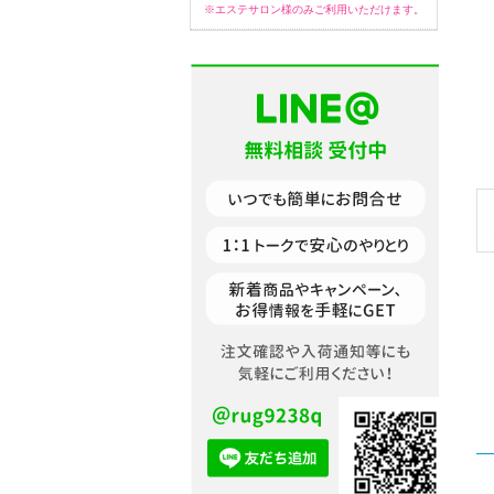
※エステサロン様のみご利用いただけます。