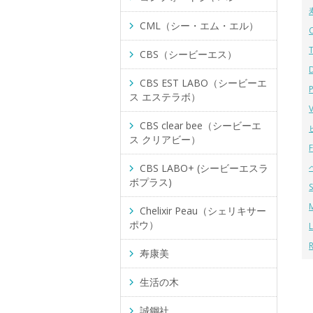
CML（シー・エム・エル）
CBS（シービーエス）
CBS EST LABO（シービーエ
ス エステラボ）
CBS clear bee（シービーエ
ス クリアビー）
CBS LABO+ (シービーエスラ
ボプラス)
Chelixir Peau（シェリキサー
ポウ）
寿康美
生活の木
誠鋼社