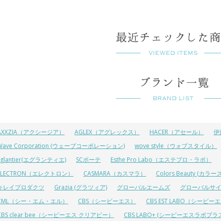
AXXZIA（アクシージア）
AGLEX（アグレックス）
HACER（アセール）
伊
Wave Corporation (ウェーブコーポレーション)
wove style（ウォブスタイル）
Eglantier(エグランティエ)
SCボーテ
Esthe Pro Labo（エステプロ・ラボ）
ELECTRON（エレクトロン）
CASMARA（カスマラ）
Colors Beauty (カ
キレイプロダクツ
Grazia (グラツィア)
グローバルエームズ
グローバルサ
CML（シー・エム・エル）
CBS（シービーエス）
CBS EST LABO（シービ
CBS clear bee（シービーエス クリアビー）
CBS LABO+ (シービーエスラボプラ