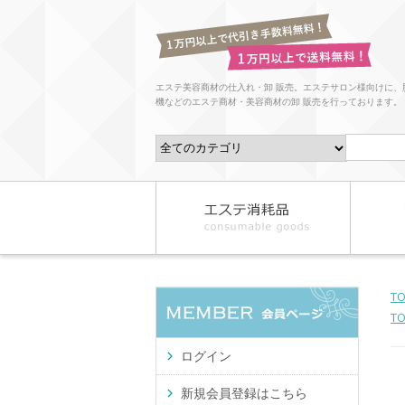
エステ美容商材の仕入れ・卸 販売。エステサロン様向けに、
機などのエステ商材・美容商材の卸 販売を行っております。
T
T
ログイン
新規会員登録はこちら