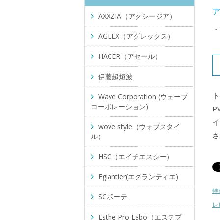
AXXZIA（アクシージア）
・
AGLEX（アグレックス）
HACER（アセール）
伊藤超短波
ト
Wave Corporation (ウェーブ
コーポレーション)
P
イ
wove style（ウォブスタイ
さ
ル）
HSC（エイチエスシー）
Eglantier(エグランティエ)
特
SCボーテ
レ
Esthe Pro Labo（エステプ