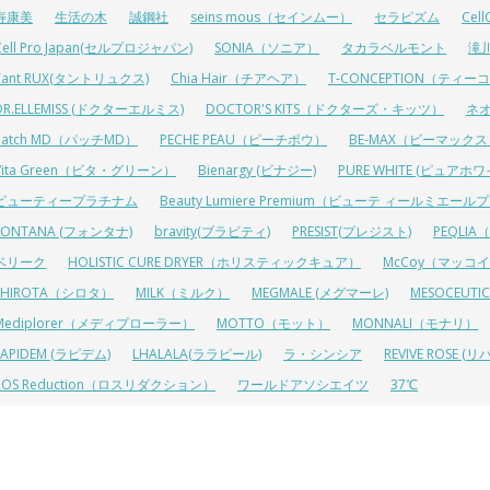
寿康美
生活の木
誠鋼社
seins mous（セインムー）
セラピズム
Cel
Cell Pro Japan(セルプロジャパン)
SONIA（ソニア）
タカラベルモント
滝
Tant RUX(タントリュクス)
Chia Hair（チアヘア）
T-CONCEPTION（ティ
DR.ELLEMISS (ドクターエルミス)
DOCTOR'S KITS（ドクターズ・キッツ）
ネ
Patch MD（パッチMD）
PECHE PEAU（ピーチポウ）
BE-MAX（ビーマック
Vita Green（ビタ・グリーン）
Bienargy (ビナジー)
PURE WHITE (ピュアホワ
ビューティープラチナム
Beauty Lumiere Premium（ビューテ ィールミエー
FONTANA (フォンタナ)
bravity(ブラビティ)
PRESIST(プレジスト)
PEQLI
ベリーク
HOLISTIC CURE DRYER（ホリスティックキュア）
McCoy（マッコ
SHIROTA（シロタ）
MILK（ミルク）
MEGMALE (メグマーレ)
MESOCEU
Mediplorer（メディプローラー）
MOTTO（モット）
MONNALI（モナリ）
LAPIDEM (ラピデム)
LHALALA(ララピール)
ラ・シンシア
REVIVE ROSE
ROS Reduction（ロスリダクション）
ワールドアソシエイツ
37℃