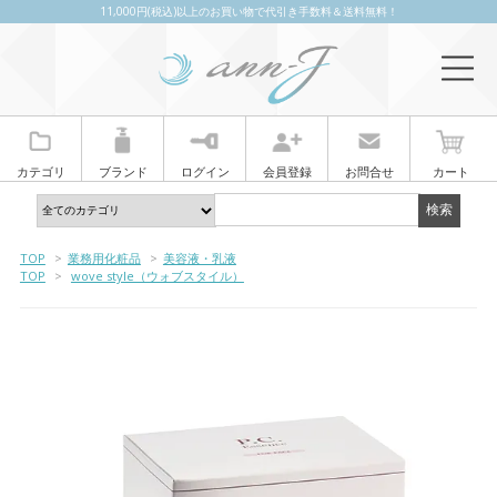
11,000円(税込)以上のお買い物で代引き手数料＆送料無料！
カテゴリ
ブランド
ログイン
会員登録
お問合せ
カート
TOP
>
業務用化粧品
>
美容液・乳液
TOP
>
wove style（ウォブスタイル）