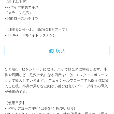
〈黒ずみ毛穴〉
●パパイヤ果実エキス
〈メラニン毛穴〉
●発酵ローズハチミツ
【細胞を活性化し、肌の代謝をアップ】
●HYDRACTIN(ハイドラクチン)
使用方法
ひと瓶(5ｍL)をシャーレに取り、ハケで顔全体に塗布します。小
鼻や眉間など、毛穴の気になる箇所を中心にエレクトロポレーシ
ョンで導入していきます。 フェイシャルプローブでお顔全体に導
入した後、小鼻の周りなど細かい部分は細いプローブ等での導入
が効果的です。
【使用目安】
●毛穴ケアコース施術1回分(ひと瓶使い切り)
●ウォブスタイルTGFエッセンスと一緒に使用する場合は、1回で