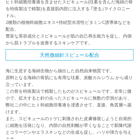
ヒト幹細胞培養液を含ませたスピキュール(珪素を含んだ海綿の骨
を特殊製法で精製)を直接肌内部に注入する ｢塗る｣マイクロニー
ドル。
2種類の植物幹細胞エキス+持続型水溶性ビタミンC誘導体などを
配合。
豊富な美容成分とスピキュールが肌の自己再生能力を促し、内側
から肌トラブルを改善するスキンケアです。
天然微細針スピュール配合
海に生息する海綿生物から抽出した自然由来物質です。
原料となる海綿の骨肌にも有用な珪素、炭酸カルシウム から成り
立っています。
この骨を特殊製法で精製したものがスピキュールです。非常に微
小で、拡大すると針の尖ったスピキュールに無数の空洞があり、
弊社この中にヒト幹細胞培養液を浸透させて、直接、角質層へ届
けます。
また、スピキュールのトゲに刺激された皮膚修復しようと自発的
に細胞を活発になり、内部の自然剥離が早くなることで新陳代謝
とコラーゲンやエラスチンなどの生成も促し、ハリや弾力を与え
ます。