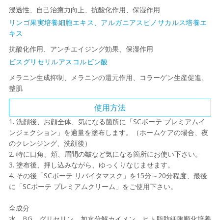
浸透性、自己治癒力向上、抗酸化作用、保湿作用
リンゴ果実培養細胞エキス、アルガニアスピノサカルス培養エ
キス
抗酸化作用、アンチエイジング効果、保湿作用
ビスグリセリルアスコルビン酸
メラニン生成抑制、メラニンの還元作用、コラーゲン生産促進、
整肌
使用方法
1. 洗顔後、お顔全体、気になる箇所に「SCボーテ プレミアムイ
ンジェクション」を適量を塗布します。（ホームケアの場合、夜
のクレンジング、洗顔後）
2. 特に口角、頬、眉間の皺など気になる箇所にお使い下さい。
3. 塗布後、押し込みながら、ゆっくりなじませます。
4. その後「SCボーテ リバイタマスク」を15分～20分程度、最後
に「SCボーテ プレミアムクリーム」をご使用下さい。
全成分
水、BG、グリセリン、加水分解カイメン、ヒト脂肪細胞順化培養