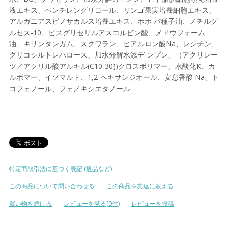
液エキス、ペンチレングリコール、リンゴ果実培養細胞エキス、
アルガニアスピノサカルス培養エキス、ホホ バ種子油、メチルグ
ルセス-10、ビスグリセリルアスコルビン酸、メドウフォーム
油、キサンタンガム、スクワラン、ヒアルロン酸Na、レシチン、
グリコシルトレハロース、加水分解水添デ ンプン、（アクリレー
ツ／アクリル酸アルキル(C10-30))クロスポリマー、水酸化K、カ
ルボマー、イソマルト、1,2-ヘキサンジオール、安息香酸 Na、ト
コフェノール、フェノキシエタノール
特定商取引法に基づく表記 (返品など)
この商品について問い合わせる
この商品を友達に教える
買い物を続ける
レビューを見る(0件)
レビューを投稿