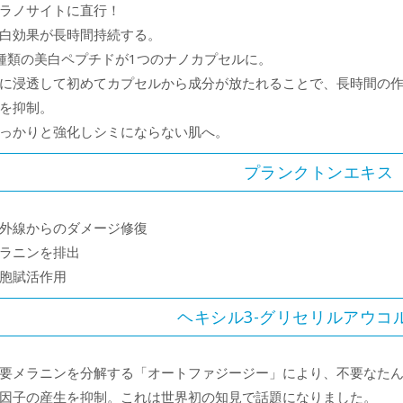
ラノサイトに直行！
白効果が長時間持続する。
種類の美白ペプチドが1つのナノカプセルに。
に浸透して初めてカプセルから成分が放たれることで、長時間の
を抑制。
っかりと強化しシミにならない肌へ。
プランクトンエキス
外線からのダメージ修復
ラニンを排出
胞賦活作用
ヘキシル3-グリセリルアウコ
要メラニンを分解する「オートファジージー」により、不要なた
因子の産生を抑制。これは世界初の知見で話題になりました。