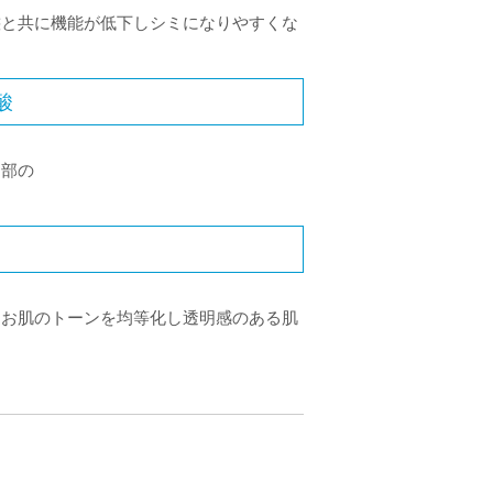
態と共に機能が低下しシミになりやすくな
酸
内部の
。お肌のトーンを均等化し透明感のある肌