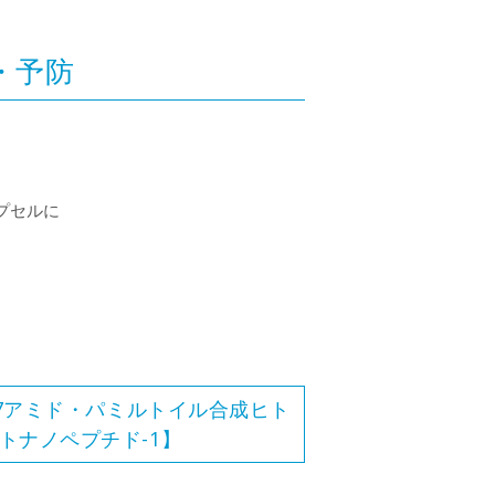
・予防
プセルに
27アミド・パミルトイル合成ヒト
トナノペプチド-1】