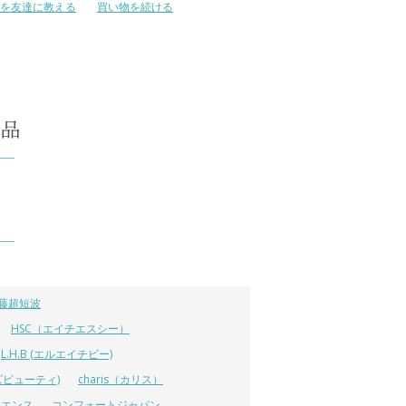
を友達に教える
買い物を続ける
藤超短波
HSC（エイチエスシー）
L.H.B (エルエイチビー)
ラーズビューティ)
charis（カリス）
イエンス
コンフォートジャパン