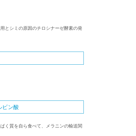
作用とシミの原因のチロシナーゼ酵素の発
ルビン酸
んぱく質を自ら食べて、メラニンの輸送関