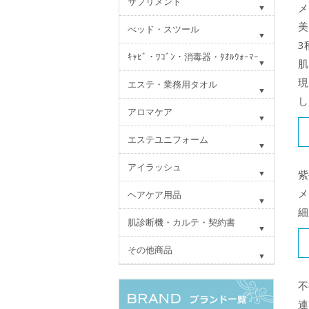
サプリメント
メ
美
べッド・スツール
3
ｷｬﾋﾞ・ﾜｺﾞﾝ・消毒器・ﾀｵﾙｳｫｰﾏｰ
肌
現
エステ・業務用タオル
し
アロマケア
エステユニフォーム
アイラッシュ
紫
メ
ヘアケア用品
細
肌診断機・カルテ・契約書
その他商品
不
連