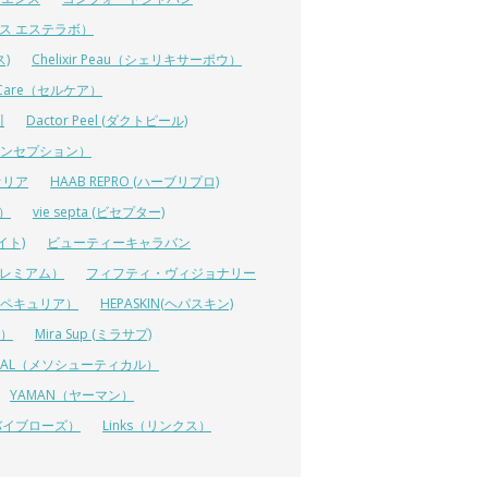
ーエス エステラボ）
ス)
Chelixir Peau（シェリキサーポウ）
lCare（セルケア）
川
Dactor Peel (ダクトピール)
ーコンセプション）
オリア
HAAB REPRO (ハーブリプロ)
ス）
vie septa (ビセプター)
イト)
ビューティーキャラバン
ルプレミアム）
フィフティ・ヴィジョナリー
A（ペキュリア）
HEPASKIN(ヘパスキン)
イ）
Mira Sup (ミラサプ)
TICAL（メソシューティカル）
YAMAN（ヤーマン）
 (リバイブローズ）
Links（リンクス）