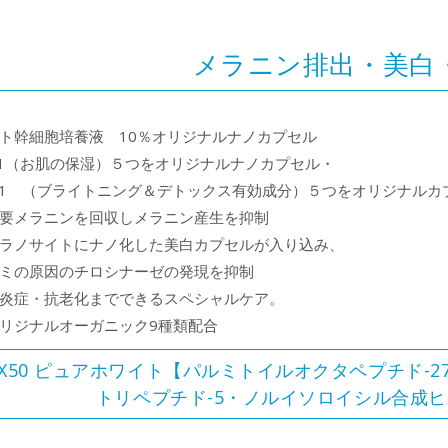
メラニン排出・美白
ト幹細胞培養液 10％オリジナルナノカプセル
1（お肌の保湿）５つをオリジナルナノカプセル・
1 （ブライトニング＆デトックス有効成分）５つをオリジナルカ
要メラニンを回収しメラニン産生を抑制
ラノサイトにナノ化した美白カプセルが入り込み、
ミの原因のチロシナーゼの発現を抑制
炎症・抗老化までできるスペシャルケア。
リジナルオーガニック9種類配合
X50 ピュアホワイト【パルミトイルオクタペプチド-
トリペプチド-5・ノルイソロイシル合成ヒ