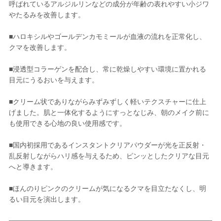
呼ばれているアルジルリンなどの成分が年齢の表れやすい小ジワ
やたるみを改善します。
■ハロキシルやゴールデンカモミールが血液の流れを正常化し、
クマを改善します。
■浸透型コラーゲンを配合し、常に乾燥しやすい環境に置かれる
目元にうるおいを与えます。
■クリーム状でありながらみずみずしく軽いテクスチャーに仕上
げました。肌と一体化するようにすっとなじみ、朝のメイク前に
も使用できる心地の良い使用感です。
■国内初採用であるインスタントクリアパウダーが光を正反射・
乱反射しながらハリ感を与えるため、ピンッとしたクリアな目元
へと導きます。
■ほんのりピンクのクリームが気になるクマを目立たなくし、明
るい目元を演出します。