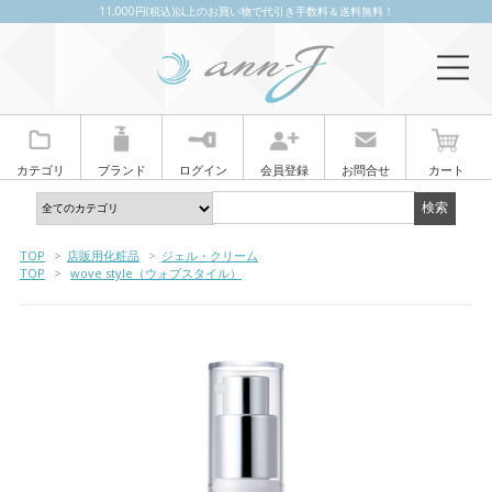
11,000円(税込)以上のお買い物で代引き手数料＆送料無料！
カテゴリ
ブランド
ログイン
会員登録
お問合せ
カート
TOP
>
店販用化粧品
>
ジェル・クリーム
TOP
>
wove style（ウォブスタイル）