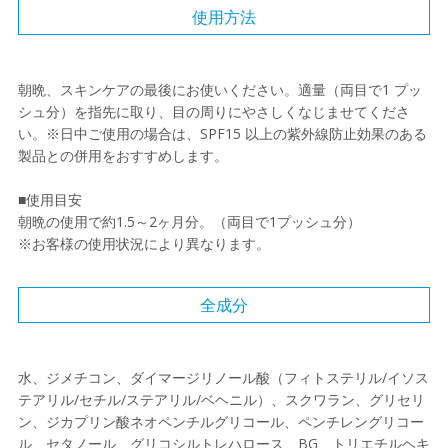
使用方法
朝晩、スキンケアの最後にお使いください。適量（両目で1 プッ
シュ分）を指先に取り、目の周りにやさしくなじませてくださ
い。※日中ご使用の場合は、SPF15 以上の紫外線防止効果のある
製品との併用をおすすめします。
■使用目安
朝晩の使用で約1.5～2ヶ月分。（両目で1プッシュ分）
※お客様の使用状況により異なります。
全成分
水、ジメチコン、ダイマージリノール酸（フィトステリル/イソス
テアリル/セチル/ステアリル/ベヘニル）、スクワラン、グリセリ
ン、ジカプリン酸ネオペンチルグリコール、ペンチレングリコー
ル、セタノール、グリコシルトレハロース、BG、トリエチルヘキ