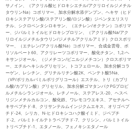
サノイン、（アクリル酸ヒドロキシエチル/アクリロイルジメチル
タウリンNa）コポリマー、加水分解水添デンプン、ヘキサ（ヒド
ロキシステアリン酸/ステアリン酸/ロジン酸）ジペンタエリスリ
チル、シクロペンタシロキサン、（エチレン/オクテン）コポリマ
ー、ジパルミトイルヒドロキシプロリン、（アクリル酸Na/アク
リロイルジメチルタウリン/ジメチルアクリルアミド）クロスポリ
マー、（エチレン/アクリル酸Na）コポリマー、合成金雲母、ポ
リソルベート60、アクリレーツコポリマー、酸化チタン、1,2-ヘ
キサンジオール、（ジメチコン/ビニルジメチコン）クロスポリマ
ー、エチルヘキシルグリセリン、トコフェロール、加水分解コラ
ーゲン、レシチン、グリチルリチン酸2K、ペンテト酸5Na、
（VP/ポリカルバミルポリグリコール）エステル、トリ（カプリ
ル酸/カプリン酸）グリセリル、加水分解ゴマタンパクPGプロピ
ルメチルシランジオール、レチノール、ステアレス-20、ヘスペ
リジンメチルカルコン、酸化鉄、ワレモコウエキス、アセチルヘ
キサペプチド-8、クリサンテルムインジクムエキス、オリゴペプ
チド-24、シリカ、N-ヒドロキシコハク酸イミド、ジペプチ
ド-2、パルミトイルテトラペプチド-7、クリシン、パルミトイル
トリペプチド-1、エタノール、フェノキシエタノール