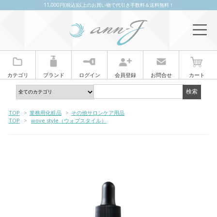
11,000円(税込)以上のお買い物で代引き手数料＆送料無料！
カテゴリ
ブランド
ログイン
会員登録
お問合せ
カート
TOP
>
業務用化粧品
>
その他サロンケア用品
TOP
>
wove style（ウォブスタイル）