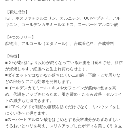
【有効成分】
IGF、ホスファチジルコリン、カルニチン、UCPペプチド、アル
ギニン、ゴールデンカモミールエキス、スーパーヒアルロン酸
【4つのフリー】
鉱物油、アルコール（エタノール）、合成着色料、合成香料
【特徴】
■IGFが老化により反応が鈍くなっている細胞を目覚めさせ、脂肪
が燃焼しやすい細胞へと生まれ変わらせます。
■ダイエットではなかなか落ちにくい二の腕・下腹・ヒザ周りな
どの部分ケアにも効果を発揮します。
■ゴールデンカモミールエキスやカフェインが筋肉の働きを高
め、代謝をアップさせるため、引き締め・たるみ改善・セルライ
トの減少も期待できます。
■UCPペプチドが脂肪の蓄積を防ぐだけでなく、リバウンドをし
にくい体へと導きます。
■スーパーヒアルロン酸をはじめとする美容成分がみずみずしい
うるおいとハリを与え、スリムアップしたボディを美しく引き立