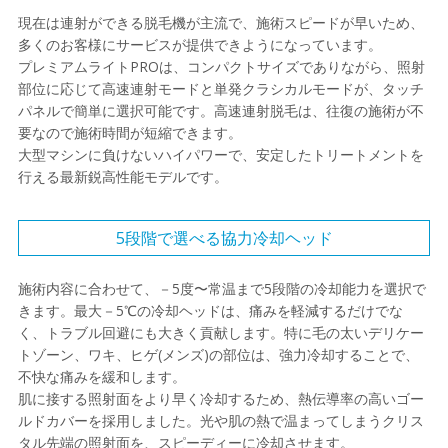
現在は連射ができる脱毛機が主流で、施術スピードが早いため、
多くのお客様にサービスが提供できようになっています。
プレミアムライトPROは、コンパクトサイズでありながら、照射
部位に応じて高速連射モードと単発クラシカルモードが、タッチ
パネルで簡単に選択可能です。高速連射脱毛は、往復の施術が不
要なので施術時間が短縮できます。
大型マシンに負けないハイパワーで、安定したトリートメントを
行える最新鋭高性能モデルです。
5段階で選べる協力冷却ヘッド
施術内容に合わせて、－5度〜常温まで5段階の冷却能力を選択で
きます。最大－5℃の冷却ヘッドは、痛みを軽減するだけでな
く、トラブル回避にも大きく貢献します。特に毛の太いデリケー
トゾーン、ワキ、ヒゲ(メンズ)の部位は、強力冷却することで、
不快な痛みを緩和します。
肌に接する照射面をより早く冷却するため、熱伝導率の高いゴー
ルドカバーを採用しました。光や肌の熱で温まってしまうクリス
タル先端の照射面を、スピーディーに冷却させます。