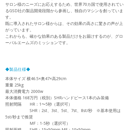
サロン様のニーズにお応えするため、世界70カ国で使用されてい
るGSD社の製品開発段階から参画し、独自のマシンを創っていま
す。
既に導入されたサロン様からは、その効果の高さに驚きの声が上
がっています。
これからも、確かな効果のある製品だけをお届けするのが、グロ
ーバルエームズのミッションです。
◆製品仕様◆
本体サイズ 横46.5×奥47×高29cm
重量 25kg
最大消費電力 2000w
本体価格 168万円（税別）SHRハンドピース1本のみ装備
照射間隔 HR：1〜5秒（選択可）
SHR：2st、3st、5st、7st、8st/秒 ※基本使用は
5st/秒まで推奨
MF：1-5秒（選択可）
照射面積 SHR：15x50mm MF：10x50mm