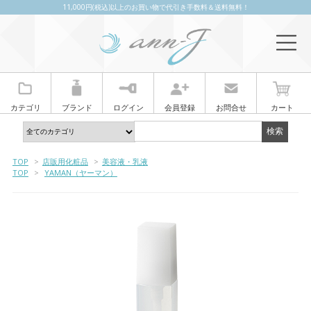
11,000円(税込)以上のお買い物で代引き手数料＆送料無料！
カテゴリ
ブランド
ログイン
会員登録
お問合せ
カート
TOP
>
店販用化粧品
>
美容液・乳液
TOP
>
YAMAN（ヤーマン）