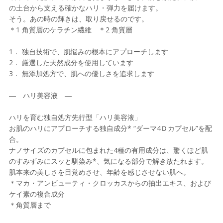
の土台から支える確かなハリ・弾力を届けます。
そう。あの時の輝きは、取り戻せるのです。
＊1 角質層のケラチン繊維 ＊2 角質層
1． 独自技術で、肌悩みの根本にアプローチします
2． 厳選した天然成分を使用しています
3． 無添加処方で、肌への優しさを追求します
― ハリ美容液 ―
ハリを育む独自処方先行型「ハリ美容液」
お肌のハリにアプローチする独自成分* “ダーマ4Ｄカプセル”を配
合。
ナノサイズのカプセルに包まれた4種の有用成分は、驚くほど肌
のすみずみにスッと馴染み*、気になる部分で解き放たれます。
肌本来の美しさを目覚めさせ、年齢を感じさせない肌へ。
＊マカ・アンビューティ・クロッカスからの抽出エキス、および
ケイ素の複合成分
＊角質層まで