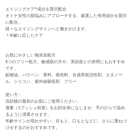
エイジングケア*成分を贅沢配合
オトナ女性の肌悩みにアプローチする、厳選した有用成分を贅沢
に配合。
様々なエイジングサインへと働きかけます。
＊年齢に応じたケア
お肌にやさしい無添加処方
8つのフリー処方。敏感肌の方や、美顔器との併用にもおすすめ
です。
鉱物油、パラベン、香料、着色料、合成界面活性剤、エタノー
ル、シリコン、紫外線吸収剤 フリー
使い方：
洗顔後の最初のお肌にご使用ください。
適量（3プッシュ程度）をお顔全体になじませ、手のひらで温め
るように浸透させます。
年齢サインが現れやすい、目もと、口もとなどに、さらに重ねづ
けをするのがおすすめです。