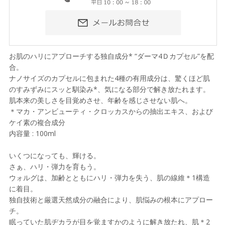
お肌のハリにアプローチする独自成分* “ダーマ4Ｄカプセル”を配
合。
ナノサイズのカプセルに包まれた4種の有用成分は、驚くほど肌
のすみずみにスッと馴染み*、気になる部分で解き放たれます。
肌本来の美しさを目覚めさせ、年齢を感じさせない肌へ。
＊マカ・アンビューティ・クロッカスからの抽出エキス、および
ケイ素の複合成分
内容量 : 100ml
いくつになっても、輝ける。
さぁ、ハリ・弾力を育もう。
ウォルグは、加齢とともにハリ・弾力を失う、肌の線維＊1構造
に着目。
独自技術と厳選天然成分の融合により、肌悩みの根本にアプロー
チ。
眠っていた肌ヂカラが目を覚ますかのように解き放たれ、肌＊2