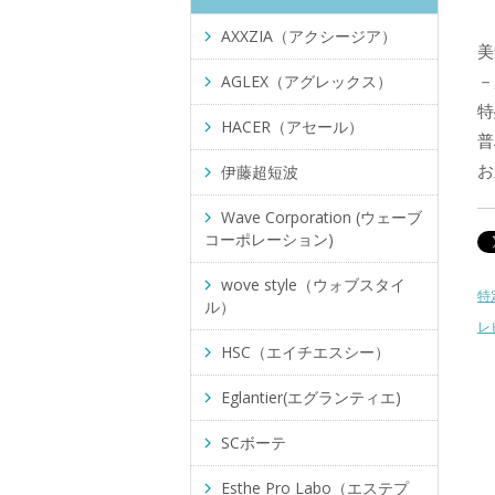
AXXZIA（アクシージア）
美
－
AGLEX（アグレックス）
特
HACER（アセール）
普
お
伊藤超短波
Wave Corporation (ウェーブ
コーポレーション)
wove style（ウォブスタイ
特
ル）
レ
HSC（エイチエスシー）
Eglantier(エグランティエ)
SCボーテ
Esthe Pro Labo（エステプ