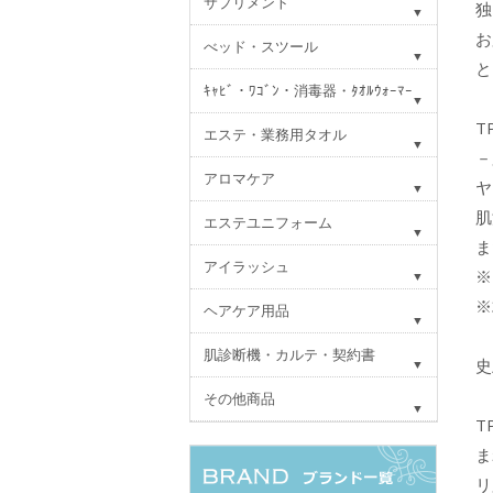
サプリメント
独
お
べッド・スツール
と
ｷｬﾋﾞ・ﾜｺﾞﾝ・消毒器・ﾀｵﾙｳｫｰﾏｰ
T
エステ・業務用タオル
－
アロマケア
ヤ
肌
エステユニフォーム
ま
アイラッシュ
※
※
ヘアケア用品
肌診断機・カルテ・契約書
史
その他商品
T
ま
リ