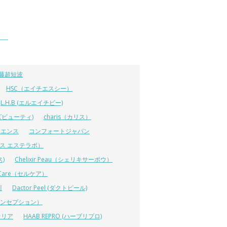
藤超短波
HSC（エイチエスシー）
L.H.B (エルエイチビー)
ラーズビューティ)
charis（カリス）
イエンス
コンフォートジャパン
ーエス エステラボ）
ス)
Chelixir Peau（シェリキサーポウ）
lCare（セルケア）
川
Dactor Peel (ダクトピール)
ーコンセプション）
オリア
HAAB REPRO (ハーブリプロ)