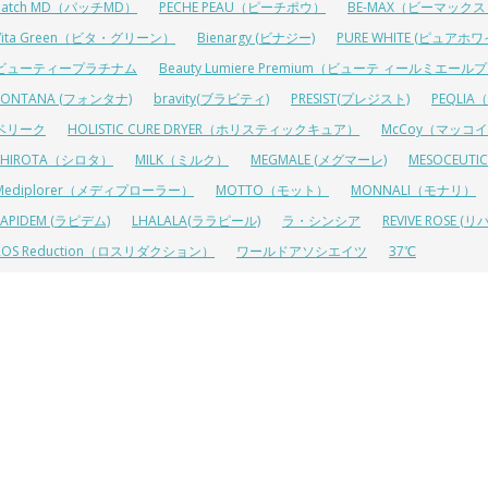
Patch MD（パッチMD）
PECHE PEAU（ピーチポウ）
BE-MAX（ビーマック
Vita Green（ビタ・グリーン）
Bienargy (ビナジー)
PURE WHITE (ピュアホワ
ビューティープラチナム
Beauty Lumiere Premium（ビューテ ィールミエー
FONTANA (フォンタナ)
bravity(ブラビティ)
PRESIST(プレジスト)
PEQLI
ベリーク
HOLISTIC CURE DRYER（ホリスティックキュア）
McCoy（マッコ
SHIROTA（シロタ）
MILK（ミルク）
MEGMALE (メグマーレ)
MESOCEU
Mediplorer（メディプローラー）
MOTTO（モット）
MONNALI（モナリ）
LAPIDEM (ラピデム)
LHALALA(ララピール)
ラ・シンシア
REVIVE ROSE
ROS Reduction（ロスリダクション）
ワールドアソシエイツ
37℃