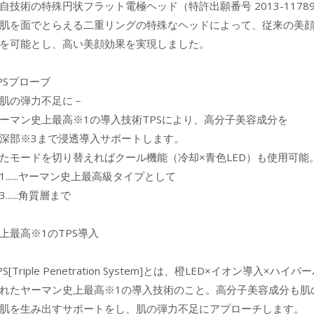
自技術の特殊円状フラット電極ヘッド（特許出願番号 2013-1178
肌を面でとらえる二重リングの特殊なヘッドによって、従来の美
を可能とし、高い美顔効果を実現しました。
PSプローブ
肌の弾力不足に－
ーマン史上最高※1の導入技術TPSにより、高分子美容成分を
深部※3まで浸透導入サポートします。
たモードを切り替えればクール機能（冷却×青色LED）も使用可能
1......ヤーマン史上最高級タイプとして
3......角質層まで
上最高※1のTPS導入
PS[Triple Penetration System]とは、橙LED×イオン導
れたヤーマン史上最高※1の導入技術のこと。高分子美容成分も肌
肌を生み出すサポートをし、肌の弾力不足にアプローチします。