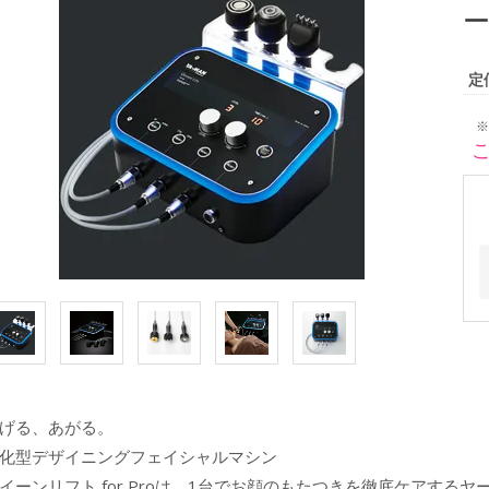
ー
定
※
げる、あがる。
化型デザイニングフェイシャルマシン
イーンリフト for Proは、1台でお顔のもたつきを徹底ケアする