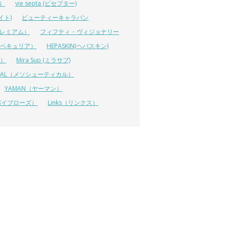
ス）
vie septa (ビセプター)
イト)
ビューティーキャラバン
ルプレミアム）
フィフティ・ヴィジョナリー
A（ペキュリア）
HEPASKIN(ヘパスキン)
イ）
Mira Sup (ミラサプ)
TICAL（メソシューティカル）
YAMAN（ヤーマン）
 (リバイブローズ）
Links（リンクス）