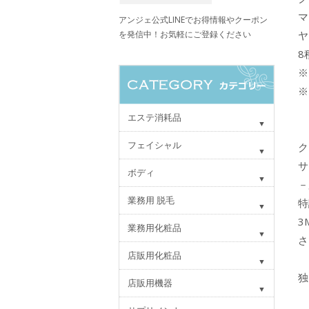
マ
アンジェ公式LINEでお得情報やクーポン
を発信中！お気軽にご登録ください
ヤ
8
※
※
エステ消耗品
フェイシャル
ク
サ
ボディ
－
業務用 脱毛
特
3
業務用化粧品
さ
店販用化粧品
独
店販用機器