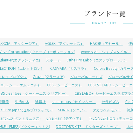
AXXZIA（アクシージア）
AGLEX（アグレックス）
HACER（アセール）
伊
Wave Corporation (ウェーブコーポレーション)
wove style（ウォブスタイル）
Eglantier(エグランティエ)
SCボーテ
Esthe Pro Labo（エステプロ・ラボ）
ELECTRON（エレクトロン）
CASMARA（カスマラ）
Colors Beauty (カ
キレイプロダクツ
Grazia (グラツィア)
グローバルエームズ
グローバルサ
CML（シー・エム・エル）
CBS（シービーエス）
CBS EST LABO（シービ
CBS clear bee（シービーエス クリアビー）
CBS LABO+ (シービーエスラボプラ
寿康美
生活の木
誠鋼社
seins mous（セインムー）
セラピズム
Cel
Cell Pro Japan(セルプロジャパン)
SONIA（ソニア）
タカラベルモント
滝
Tant RUX(タントリュクス)
Chia Hair（チアヘア）
T-CONCEPTION（ティ
DR.ELLEMISS (ドクターエルミス)
DOCTOR'S KITS（ドクターズ・キッツ）
ネ