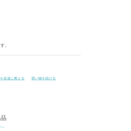
ます。
を友達に教える
買い物を続ける