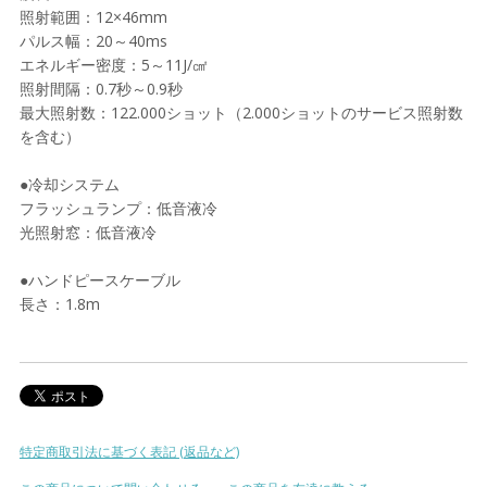
照射範囲：12×46mm
パルス幅：20～40ms
エネルギー密度：5～11J/㎠
照射間隔：0.7秒～0.9秒
最大照射数：122.000ショット（2.000ショットのサービス照射数
を含む）
●冷却システム
フラッシュランプ：低音液冷
光照射窓：低音液冷
●ハンドピースケーブル
長さ：1.8m
特定商取引法に基づく表記 (返品など)