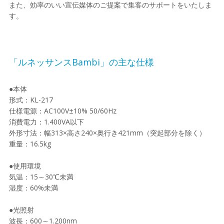
また、効率のいい宣伝媒体のご提案で集客のサポートをいたしま
す。
「ルネッサンスBambi」の主な仕様
●本体
形式：KL-217
仕様電源：AC100V±10% 50/60Hz
消費電力：1.400VA以下
外形寸法：幅313×高さ240×奥行き421mm（突起部分を除く）
重量：16.5kg
●使用環境
気温：15～30℃未満
湿度：60%未満
●光照射
波長：600～1.200nm