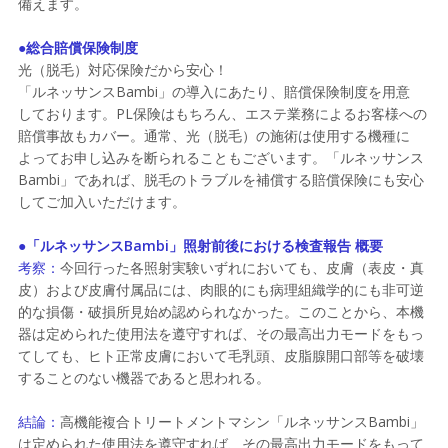
備えます。
●総合賠償保険制度
光（脱毛）対応保険だから安心！
「ルネッサンスBambi」の導入にあたり、賠償保険制度を用意
しております。PL保険はもちろん、エステ業務によるお客様への
賠償事故もカバー。通常、光（脱毛）の施術は使用する機種に
よってお申し込みを断られることもございます。「ルネッサンス
Bambi」であれば、脱毛のトラブルを補償する賠償保険にも安心
してご加入いただけます。
●「ルネッサンスBambi」照射前後における検査報告 概要
考察：
今回行った各照射実験いずれにおいても、皮膚（表皮・真
皮）および皮膚付属品には、肉眼的にも病理組織学的にも非可逆
的な損傷・破損所見始め認められなかった。このことから、本機
器は定められた使用法を遵守すれば、その最高出力モードをもっ
てしても、ヒト正常皮膚において毛乳頭、皮脂腺開口部等を破壊
することのない機器であると思われる。
結論：
高機能複合トリートメントマシン「ルネッサンスBambi」
は定められた使用法を遵守すれば、その最高出力モードをもって