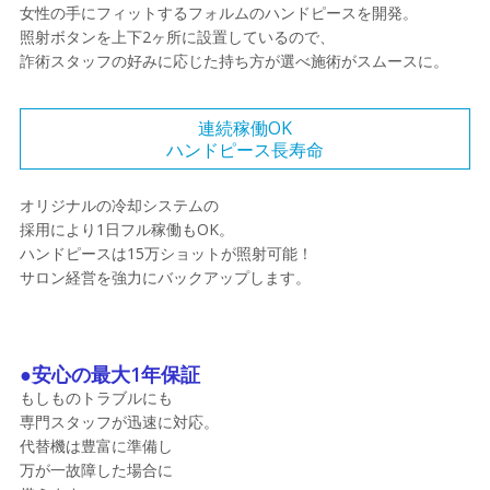
女性の手にフィットするフォルムのハンドピースを開発。
照射ボタンを上下2ヶ所に設置しているので、
詐術スタッフの好みに応じた持ち方が選べ施術がスムースに。
連続稼働OK
ハンドピース長寿命
オリジナルの冷却システムの
採用により1日フル稼働もOK。
ハンドピースは15万ショットが照射可能！
サロン経営を強力にバックアップします。
●安心の最大1年保証
もしものトラブルにも
専門スタッフが迅速に対応。
代替機は豊富に準備し
万が一故障した場合に