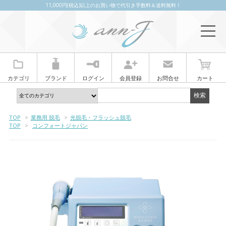
11,000円(税込)以上のお買い物で代引き手数料＆送料無料！
カテゴリ
ブランド
ログイン
会員登録
お問合せ
カート
TOP
>
業務用 脱毛
>
光脱毛・フラッシュ脱毛
TOP
>
コンフォートジャパン